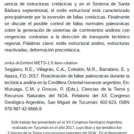
uencia de estructuras cretácicas y en el Sistema de Santa
Bárbara septentrional, el estilo estructural está caracterizado
principalmente por la inversión de fallas cretácicas. Finalmente
se discute el posible control de fallas normales paleozoicas
sobre la generación de sistemas de corrimientos andinos con
vergencias contrarias a la dirección de transporte tectónico
regional. Palabras clave: estilo estructural andino, estructuras
reactivadas, deformación precretácica.
xmlui.dri2xhtml.METS-1.0.item-citation
Seggiaro, R.E., Villagrán, C.A., Celedón, M.R., Barrabino, E. y
Apaza, F.D. 2017. Reactivación de fallas paleozoicas durante la
tectónica andina en la Cordillera Oriental-noroeste argentino. En:
Muruaga, C.M. y Grosse, P. (Eds.), Ciencias de la Tierra y
Recursos Naturales del NOA. Relatorio del XX Congreso
Geológico Argentino, San Miguel de Tucumán: 602-623. ISBN
978-987-42-6666-8
Este trabajo fue presentado en el XX Congreso Geológico Argentino,
realizado en Tucumán en el año 2017, cuyo título y eje temático fue
¨Ciencias de la Tierra y los recursos naturales del NOA¨. En el Repositorio