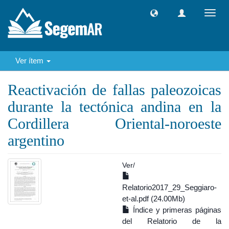
Camb
naveg
Ver ítem
Reactivación de fallas paleozoicas
durante la tectónica andina en la
Cordillera Oriental-noroeste
argentino
Ver/
Relatorio2017_29_Seggiaro-
et-al.pdf (24.00Mb)
Índice y primeras páginas
del Relatorio de la