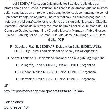
del SEGEMAR se suben únicamente los trabajos realizados por
profesionales de nuestra institución, más cabe la aclaración que los mismos
están compilados en un relatorio más amplio, del cual, conjuntamente con el
presente trabajo, se adjunta el índice temático y las primeras páginas. La
referencia bibliográfica del este relatorio es la siguiente: Muruaga, Claudia
Marcela Ciencias de la tierra y recursos naturales del NOA : relatorio del XX
Congreso Geológico Argentino / Claudia Marcela Muruaga ; Pablo Grosse. -
1a ed. - San Miguel de Tucumán : Claudia Marcela Muruaga, 2017. Libro
digital, PDF
Fil: Seggiaro, Raúl E. SEGEMAR, Delegación Salta; IBIGEO, UNSa,
CONICET y Universidad Nacional de Salta (UNSa); Argentina.
Fil: Apaza, Facundo D. Universidad Nacional de Salta (UNSa); Argentina.
Fil: Villagrán, Carla A. IBIGEO, UNSa, CONICET; Argentina.
Fil: Celedón, Melina R. IBIGEO, UNSa, CONICET; Argentina.
Fil: Barrabino, Emilio. IBIGEO, UNSa, CONICET; Argentina.
URI
http://repositorio.segemar.gov.ar/308849217/1446
Colecciones
Congresos
[49]