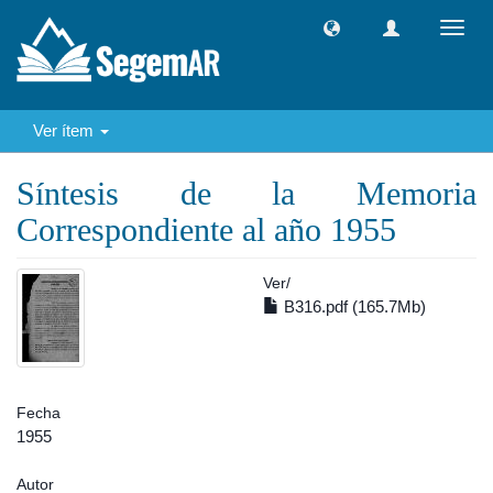
Camb
naveg
Ver ítem
Síntesis de la Memoria
Correspondiente al año 1955
Ver/
B316.pdf (165.7Mb)
Fecha
1955
Autor