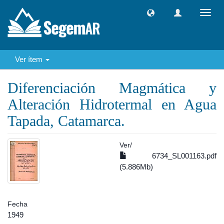
Camb
naveg
Ver ítem
Diferenciación Magmática y
Alteración Hidrotermal en Agua
Tapada, Catamarca.
Ver/
6734_SL001163.pdf
(5.886Mb)
Fecha
1949