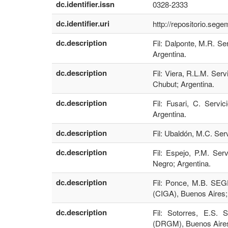
dc.identifier.issn
0328-2333
dc.identifier.uri
http://repositorio.seg
dc.description
Fil: Dalponte, M.R. S
Argentina.
dc.description
Fil: Viera, R.L.M. Se
Chubut; Argentina.
dc.description
Fil: Fusari, C. Serv
Argentina.
dc.description
Fil: Ubaldón, M.C. Ser
dc.description
Fil: Espejo, P.M. Se
Negro; Argentina.
dc.description
Fil: Ponce, M.B. SEG
(CIGA), Buenos Aires;
dc.description
Fil: Sotorres, E.S
(DRGM), Buenos Aires