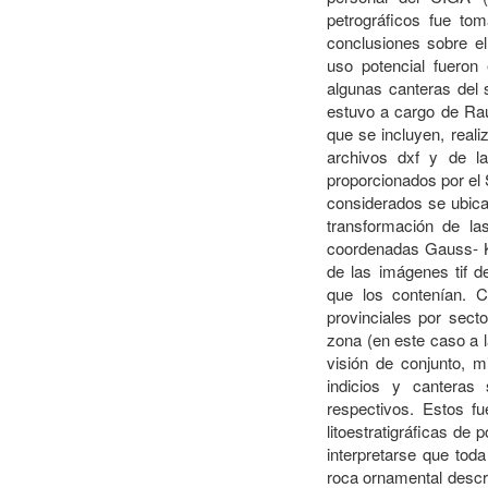
petrográficos fue to
conclusiones sobre el
uso potencial fueron
algunas canteras del 
estuvo a cargo de Ra
que se incluyen, reali
archivos dxf y de l
proporcionados por e
considerados se ubica
transformación de 
coordenadas Gauss- K
de las imágenes tif d
que los contenían. 
provinciales por sect
zona (en este caso a l
visión de conjunto, m
indicios y canteras 
respectivos. Estos f
litoestratigráficas de
interpretarse que tod
roca ornamental descri