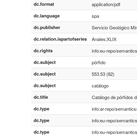
dc.format
application/pdf
dc.language
spa
dc.publisher
Servicio Geológico Min
dc.relation.ispartofseries
Anales;XLIX
dc.rights
info:eu-repo/semanti
dc.subject
pórfido
dc.subject
553.53 (82)
dc.subject
catálogo
dc.title
Catálogo de pórfidos d
dc.type
info:ar-repo/semantics
dc.type
info:eu-repo/semantic
dc.type
info:eu-repo/semantics