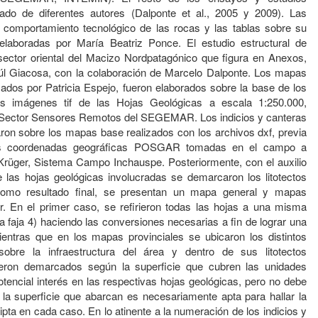
mado de diferentes autores (Dalponte et al., 2005 y 2009). Las
 comportamiento tecnológico de las rocas y las tablas sobre su
 elaboradas por María Beatriz Ponce. El estudio estructural de
sector oriental del Macizo Nordpatagónico que figura en Anexos,
úl Giacosa, con la colaboración de Marcelo Dalponte. Los mapas
zados por Patricia Espejo, fueron elaborados sobre la base de los
as imágenes tif de las Hojas Geológicas a escala 1:250.000,
l Sector Sensores Remotos del SEGEMAR. Los indicios y canteras
ron sobre los mapas base realizados con los archivos dxf, previa
las coordenadas geográficas POSGAR tomadas en el campo a
rüger, Sistema Campo Inchauspe. Posteriormente, con el auxilio
e las hojas geológicas involucradas se demarcaron los litotectos
Como resultado final, se presentan un mapa general y mapas
or. En el primer caso, se refirieron todas las hojas a una misma
a faja 4) haciendo las conversiones necesarias a fin de lograr una
ientras que en los mapas provinciales se ubicaron los distintos
sobre la infraestructura del área y dentro de sus litotectos
ueron demarcados según la superficie que cubren las unidades
 potencial interés en las respectivas hojas geológicas, pero no debe
a la superficie que abarcan es necesariamente apta para hallar la
pta en cada caso. En lo atinente a la numeración de los indicios y