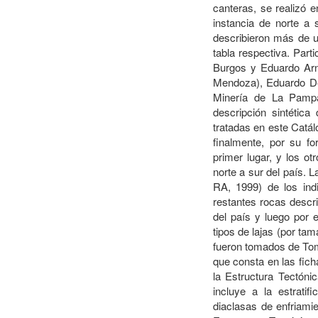
canteras, se realizó e
instancia de norte a
describieron más de u
tabla respectiva. Part
Burgos y Eduardo Arn
Mendoza), Eduardo De
Minería de La Pampa
descripción sintética
tratadas en este Catál
finalmente, por su fo
primer lugar, y los ot
norte a sur del país.
RA, 1999) de los indi
restantes rocas descri
del país y luego por 
tipos de lajas (por tam
fueron tomados de Tomi
que consta en las ficha
la Estructura Tectóni
incluye a la estratif
diaclasas de enfriamie