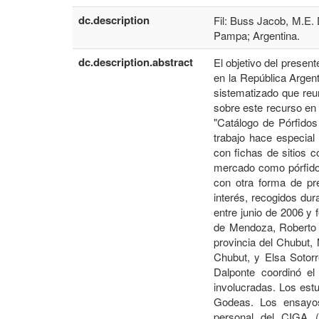
dc.description
Fil: Buss Jacob, M.E.
Pampa; Argentina.
dc.description.abstract
El objetivo del presen
en la República Argen
sistematizado que reu
sobre este recurso en
"Catálogo de Pórfidos 
trabajo hace especial
con fichas de sitios 
mercado como pórfidos
con otra forma de pre
interés, recogidos du
entre junio de 2006 y 
de Mendoza, Roberto V
provincia del Chubut, 
Chubut, y Elsa Sotor
Dalponte coordinó el
involucradas. Los est
Godeas. Los ensayos
personal del CIGA 