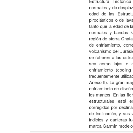
Estructura Tectónica
normales y de desplaz
edad de las Estructu
piroclásticos o de la
tanto que la edad de l
normales y bandas ki
región de sierra Chata
de enfriamiento, cor
volcanismo del Jurási
se refieren a las est
sea como lajas o c
enfriamiento (coolin
frecuentemente utiliza
Anexo II). La gran may
enfriamiento de diseño
los mantos. En las fic
estructurales está 
corregidos por declin
de Inclinación, y sus
indicios y canteras 
marca Garmin modelo