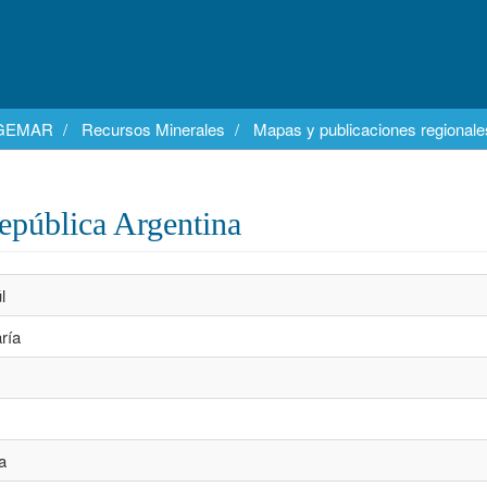
EGEMAR
Recursos Minerales
Mapas y publicaciones regionales
epública Argentina
l
ría
a