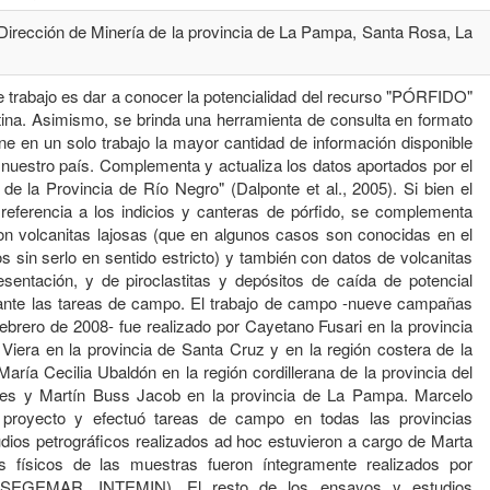
 Dirección de Minería de la provincia de La Pampa, Santa Rosa, La
te trabajo es dar a conocer la potencialidad del recurso "PÓRFIDO"
tina. Asimismo, se brinda una herramienta de consulta en formato
ne en un solo trabajo la mayor cantidad de información disponible
 nuestro país. Complementa y actualiza los datos aportados por el
de la Provincia de Río Negro" (Dalponte et al., 2005). Si bien el
 referencia a los indicios y canteras de pórfido, se complementa
con volcanitas lajosas (que en algunos casos son conocidas en el
 sin serlo en sentido estricto) y también con datos de volcanitas
sentación, y de piroclastitas y depósitos de caída de potencial
rante las tareas de campo. El trabajo de campo -nueve campañas
febrero de 2008- fue realizado por Cayetano Fusari en la provincia
iera en la provincia de Santa Cruz y en la región costera de la
María Cecilia Ubaldón en la región cordillerana de la provincia del
res y Martín Buss Jacob en la provincia de La Pampa. Marcelo
 proyecto y efectuó tareas de campo en todas las provincias
udios petrográficos realizados ad hoc estuvieron a cargo de Marta
 físicos de las muestras fueron íntegramente realizados por
(SEGEMAR, INTEMIN). El resto de los ensayos y estudios