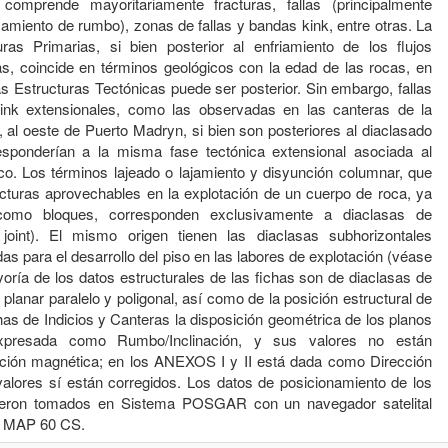
 comprende mayoritariamente fracturas, fallas (principalmente
amiento de rumbo), zonas de fallas y bandas kink, entre otras. La
ras Primarias, si bien posterior al enfriamiento de los flujos
vas, coincide en términos geológicos con la edad de las rocas, en
as Estructuras Tectónicas puede ser posterior. Sin embargo, fallas
nk extensionales, como las observadas en las canteras de la
, al oeste de Puerto Madryn, si bien son posteriores al diaclasado
responderían a la misma fase tectónica extensional asociada al
co. Los términos lajeado o lajamiento y disyunción columnar, que
ructuras aprovechables en la explotación de un cuerpo de roca, ya
omo bloques, corresponden exclusivamente a diaclasas de
g joint). El mismo origen tienen las diaclasas subhorizontales
das para el desarrollo del piso en las labores de explotación (véase
oría de los datos estructurales de las fichas son de diaclasas de
 planar paralelo y poligonal, así como de la posición estructural de
has de Indicios y Canteras la disposición geométrica de los planos
expresada como Rumbo/Inclinación, y sus valores no están
ación magnética; en los ANEXOS I y II está dada como Dirección
 valores sí están corregidos. Los datos de posicionamiento de los
fueron tomados en Sistema POSGAR con un navegador satelital
 MAP 60 CS.