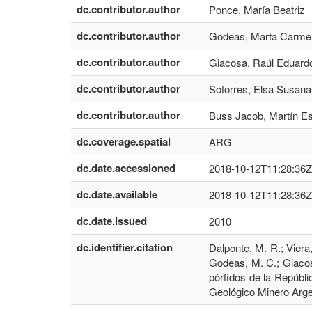
dc.contributor.author
Ponce, María Beatriz
dc.contributor.author
Godeas, Marta Carme
dc.contributor.author
Giacosa, Raúl Eduard
dc.contributor.author
Sotorres, Elsa Susana
dc.contributor.author
Buss Jacob, Martín E
dc.coverage.spatial
ARG
dc.date.accessioned
2018-10-12T11:28:36Z
dc.date.available
2018-10-12T11:28:36Z
dc.date.issued
2010
dc.identifier.citation
Dalponte, M. R.; Viera
Godeas, M. C.; Giacos
pórfidos de la Repúbli
Geológico Minero Arge