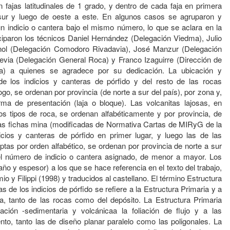
n fajas latitudinales de 1 grado, y dentro de cada faja en primera
 sur y luego de oeste a este. En algunos casos se agruparon y
n indicio o cantera bajo el mismo número, lo que se aclara en la
iciparon los técnicos Daniel Hernández (Delegación Viedma), Julio
ol (Delegación Comodoro Rivadavia), José Manzur (Delegación
via (Delegación General Roca) y Franco Izaguirre (Dirección de
) a quienes se agradece por su dedicación. La ubicación y
 de los indicios y canteras de pórfido y del resto de las rocas
ogo, se ordenan por provincia (de norte a sur del país), por zona y,
rma de presentación (laja o bloque). Las volcanitas lajosas, en
ros tipos de roca, se ordenan alfabéticamente y por provincia, de
 Las fichas mina (modificadas de Normativa Cartas de MIRyG de la
cios y canteras de pórfido en primer lugar, y luego las de las
ptas por orden alfabético, se ordenan por provincia de norte a sur
el número de indicio o cantera asignado, de menor a mayor. Los
año y espesor) a los que se hace referencia en el texto del trabajo,
o y Filippi (1998) y traducidos al castellano. El término Estructura
s de los indicios de pórfido se refiere a la Estructura Primaria y a
ca, tanto de las rocas como del depósito. La Estructura Primaria
icación -sedimentaria y volcánicaa la foliación de flujo y a las
nto, tanto las de diseño planar paralelo como las poligonales. La