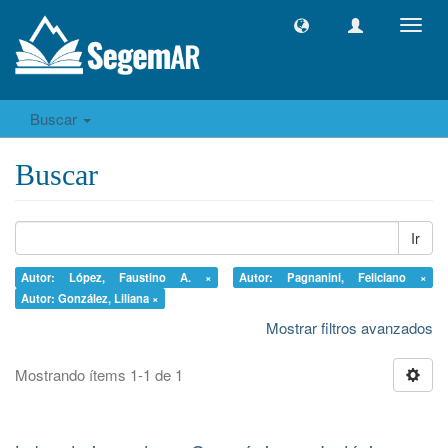
Camb
naveg
Buscar
Buscar
Ir
Autor: López, Faustino A. ×
Autor: Pagnanini, Feliciano ×
Autor: González, Liliana ×
Mostrar filtros avanzados
Mostrando ítems 1-1 de 1