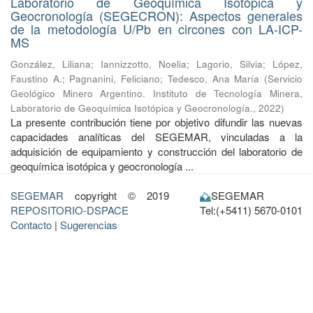
Laboratorio de Geoquímica Isotópica y
Geocronología (SEGECRON): Aspectos generales
de la metodología U/Pb en circones con LA-ICP-
MS
González, Liliana
;
Iannizzotto, Noelia
;
Lagorio, Silvia
;
López,
Faustino A.
;
Pagnanini, Feliciano
;
Tedesco, Ana María
(
Servicio
Geológico Minero Argentino. Instituto de Tecnología Minera,
Laboratorio de Geoquímica Isotópica y Geocronología.
,
2022
)
La presente contribución tiene por objetivo difundir las nuevas
capacidades analíticas del SEGEMAR, vinculadas a la
adquisición de equipamiento y construcción del laboratorio de
geoquímica isotópica y geocronología ...
SEGEMAR
copyright © 2019
SEGEMAR
REPOSITORIO-DSPACE
Tel:(+5411) 5670-0101
Contacto
|
Sugerencias