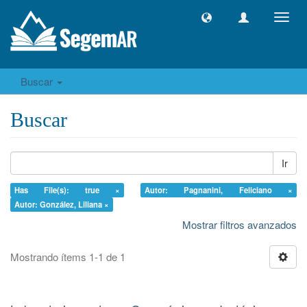
Camb
naveg
Buscar
Buscar
Ir
Has File(s): true ×
Autor: Pagnanini, Feliciano ×
Autor: González, Liliana ×
Mostrar filtros avanzados
Mostrando ítems 1-1 de 1