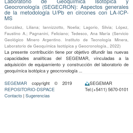
Laboratorio de Geoquímica Isotópica y
Geocronología (SEGECRON): Aspectos generales
de la metodología U/Pb en circones con LA-ICP-
MS
González, Liliana
;
Iannizzotto, Noelia
;
Lagorio, Silvia
;
López,
Faustino A.
;
Pagnanini, Feliciano
;
Tedesco, Ana María
(
Servicio
Geológico Minero Argentino. Instituto de Tecnología Minera,
Laboratorio de Geoquímica Isotópica y Geocronología.
,
2022
)
La presente contribución tiene por objetivo difundir las nuevas
capacidades analíticas del SEGEMAR, vinculadas a la
adquisición de equipamiento y construcción del laboratorio de
geoquímica isotópica y geocronología ...
SEGEMAR
copyright © 2019
SEGEMAR
REPOSITORIO-DSPACE
Tel:(+5411) 5670-0101
Contacto
|
Sugerencias