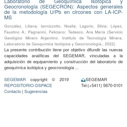
Laboratorio de Geoquímica Isotópica y
Geocronología (SEGECRON): Aspectos generales
de la metodología U/Pb en circones con LA-ICP-
MS
González, Liliana
;
Iannizzotto, Noelia
;
Lagorio, Silvia
;
López,
Faustino A.
;
Pagnanini, Feliciano
;
Tedesco, Ana María
(
Servicio
Geológico Minero Argentino. Instituto de Tecnología Minera,
Laboratorio de Geoquímica Isotópica y Geocronología.
,
2022
)
La presente contribución tiene por objetivo difundir las nuevas
capacidades analíticas del SEGEMAR, vinculadas a la
adquisición de equipamiento y construcción del laboratorio de
geoquímica isotópica y geocronología ...
SEGEMAR
copyright © 2019
SEGEMAR
REPOSITORIO-DSPACE
Tel:(+5411) 5670-0101
Contacto
|
Sugerencias