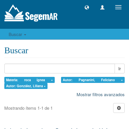
Camb
naveg
Buscar
Buscar
Ir
Materia: roca ígnea ×
Autor: Pagnanini, Feliciano ×
Autor: González, Liliana ×
Mostrar filtros avanzados
Mostrando ítems 1-1 de 1