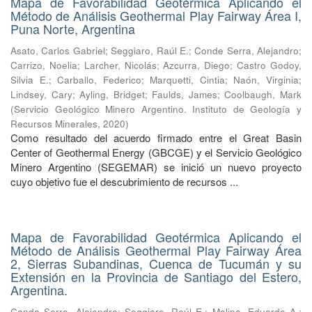
Mapa de Favorabilidad Geotérmica Aplicando el
Método de Análisis Geothermal Play Fairway Área I,
Puna Norte, Argentina
Asato, Carlos Gabriel
;
Seggiaro, Raúl E.
;
Conde Serra, Alejandro
;
Carrizo, Noelia
;
Larcher, Nicolás
;
Azcurra, Diego
;
Castro Godoy,
Silvia E.
;
Carballo, Federico
;
Marquetti, Cintia
;
Naón, Virginia
;
Lindsey, Cary
;
Ayling, Bridget
;
Faulds, James
;
Coolbaugh, Mark
(
Servicio Geológico Minero Argentino. Instituto de Geología y
Recursos Minerales
,
2020
)
Como resultado del acuerdo firmado entre el Great Basin
Center of Geothermal Energy (GBCGE) y el Servicio Geológico
Minero Argentino (SEGEMAR) se inició un nuevo proyecto
cuyo objetivo fue el descubrimiento de recursos ...
Mapa de Favorabilidad Geotérmica Aplicando el
Método de Análisis Geothermal Play Fairway Área
2, Sierras Subandinas, Cuenca de Tucumán y su
Extensión en la Provincia de Santiago del Estero,
Argentina.
Conde Serra, Alejandro
;
Seggiaro, Raúl E.
;
Molina, Eduardo A.
;