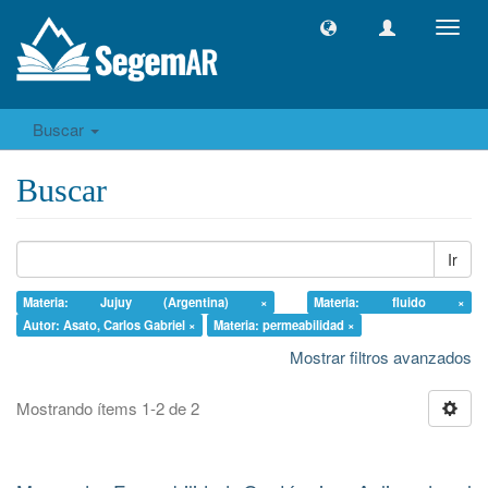
Camb
naveg
Buscar
Buscar
Ir
Materia: Jujuy (Argentina) ×
Materia: fluido ×
Autor: Asato, Carlos Gabriel ×
Materia: permeabilidad ×
Mostrar filtros avanzados
Mostrando ítems 1-2 de 2