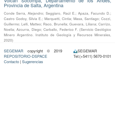
Volcán Socompa, Departamento de los Andes,
Provincia de Salta, Argentina
Conde Serra, Alejandro
;
Seggiaro, Raúl E.
;
Apaza, Facundo D.
;
Castro Godoy, Silvia E.
;
Marquetti, Cintia
;
Masa, Santiago
;
Cozzi,
Guillermo
;
Lelli, Matteo
;
Raco, Brunella
;
Guevara, Liliana
;
Carrizo,
Noelia
;
Azcurra, Diego
;
Carballo, Federico F.
(
Servicio Geológico
Minero Argentino. Instituto de Geología y Recursos Minerales
,
2020
)
SEGEMAR
copyright © 2019
SEGEMAR
REPOSITORIO-DSPACE
Tel:(+5411) 5670-0101
Contacto
|
Sugerencias