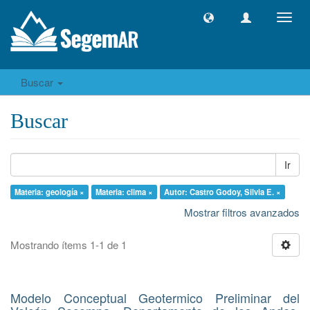
Camb
naveg
Buscar
Buscar
Ir
Materia: geología ×
Materia: clima ×
Autor: Castro Godoy, Silvia E. ×
Mostrar filtros avanzados
Mostrando ítems 1-1 de 1
Modelo Conceptual Geotermico Preliminar del