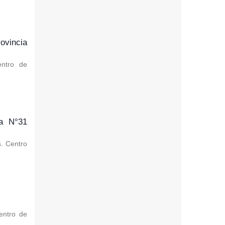
ovincia
entro de
va N°31
s. Centro
Centro de