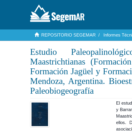
REPOSITORIO SEGEMAR
Informes Técni
Estudio Paleopalinológ
Maastrichtianas (Formación
Formación Jagüel y Formació
Mendoza, Argentina. Bioestr
Paleobiogeografía
El estu
y Barra
Maastri
ellos. 
asociaci