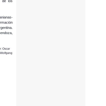
n de los
anianas-
ormación
gentina.
Mendoza,
r: Oscar
 Wolfgang