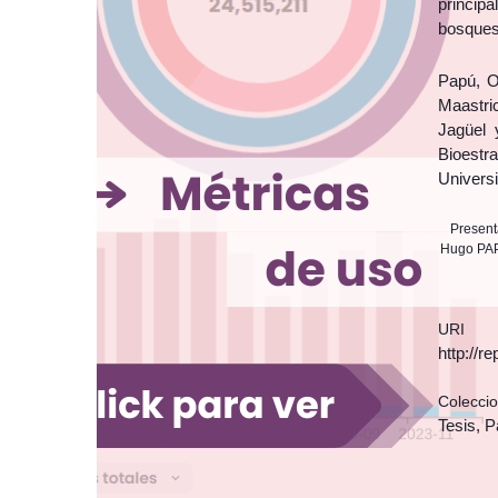
princip
bosques
Papú, O
Maastri
Jagüel 
Bioestr
Univers
Present
Hugo PAP
URI
http://r
Colecci
Tesis, P