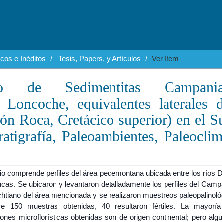
cos e Inéditos
Tesis, Papers, y Artículos
Ver ítem
ico de Sedimentitas Campania
 Loncoche, equivalentes laterales 
n Roca, Cretácico superior) en el S
atigrafía, Paleoambientes, Paleocli
dio comprende perfiles del área pedemontana ubicada entre los ríos 
ncas. Se ubicaron y levantaron detalladamente los perfiles del Camp
chtiano del área mencionada y se realizaron muestreos paleopalinoló
De 150 muestras obtenidas, 40 resultaron fértiles. La mayorí
ones microflorísticas obtenidas son de origen continental; pero alg