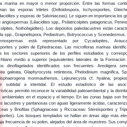
cia marina en mayor o menor proporción. Entre las formas conti
nan las esporas triletes (Deltoidospora, Ischyosporites, Gleichen
cidites y esporas de Salviniaceas). Le siguen en importancia los g
 angiospermas (Liliacidites spp., Psilatricolpites patagonicus, Penins
Tricolpites, Nothofagidites). Los depósitos paleolacustres están carac
lla spp., Grapnelispora, Pediastrum, Botryococcus y Scenedesmus. 
nospermas está representado por Cycadopites, Araucari
asporites y polen de Ephedraceas. Las microfloras marinas identifi
 a los sectores superiores de los perfiles estudiados y corresp
chtiano medio a superior (equivalentes laterales de la Formación 
os dinoflagelados identificados son frecuentes: Areoligera sen
rea galeata, Glaphyrocysta retiintexta, Phelodinium magnifica, Spin
isphaerogena monmauthensis, Lejeunecysta cf. hyalina, propi
e subtidal a intertidal. El estudio estadístico de las asoc
rísticas permitió reconocer la variabilidad paleoambiental y la distri
os ambientales en el espacio y el tiempo. En las zonas bajas son fr
ies lacustres y pantanosas con aguas ligeramente ácidas, caracteriz
aceas y Briofitas (Sphagnaceas y Ricciaceas: Stereisporites y Tripo
porites). Los bosques templados se hallan en áreas algo más ele
baja frecuencia de su polen, alejados del área de muestreo. Sus com