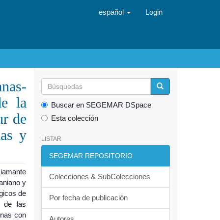
español
Login
nas-
de la
Buscar en SEGEMAR DSpace
ur de
Esta colección
mas y
LISTAR
SEGEMAR REPOSITORIO
Diamante
Colecciones & SubColecciones
aniano y
gicos de
Por fecha de publicación
a de las
unas con
Autores