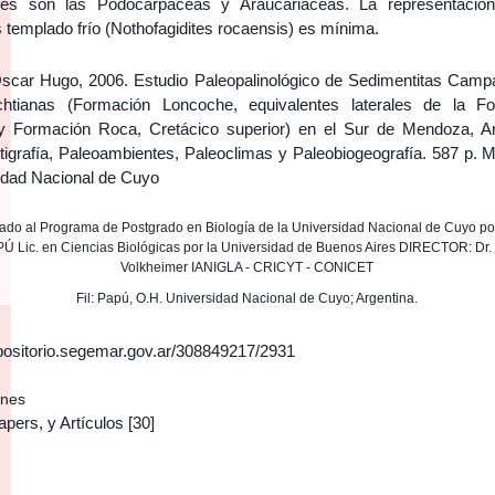
ales son las Podocarpaceas y Araucariaceas. La representació
 templado frío (Nothofagidites rocaensis) es mínima.
scar Hugo, 2006. Estudio Paleopalinológico de Sedimentitas Camp
chtianas (Formación Loncoche, equivalentes laterales de la F
y Formación Roca, Cretácico superior) en el Sur de Mendoza, Ar
atigrafía, Paleoambientes, Paleoclimas y Paleobiogeografía. 587 p. 
idad Nacional de Cuyo
ado al Programa de Postgrado en Biología de la Universidad Nacional de Cuyo po
Ú Lic. en Ciencias Biológicas por la Universidad de Buenos Aires DIRECTOR: Dr.
Volkheimer IANIGLA - CRICYT - CONICET
Fil: Papú, O.H. Universidad Nacional de Cuyo; Argentina.
epositorio.segemar.gov.ar/308849217/2931
ones
apers, y Artículos
[30]