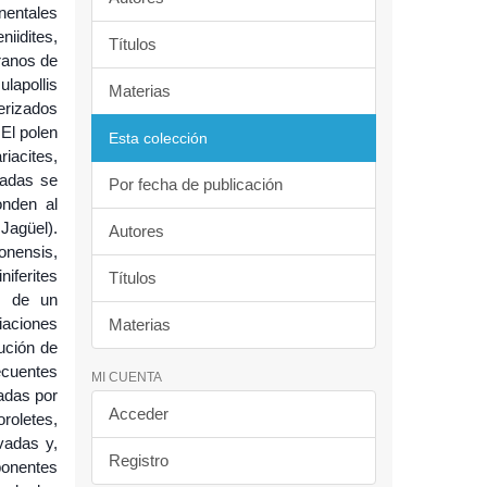
nentales
iidites,
Títulos
ranos de
ulapollis
Materias
terizados
El polen
Esta colección
acites,
cadas se
Por fecha de publicación
onden al
Jagüel).
Autores
onensis,
iferites
Títulos
os de un
iaciones
Materias
bución de
ecuentes
MI CUENTA
adas por
Acceder
roletes,
vadas y,
Registro
ponentes