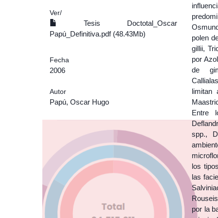
influen
Ver/
predomi
Tesis Doctotal_Oscar
Osmunda
Papú_Definitiva.pdf (48.43Mb)
polen de
gillii, 
por Azo
Fecha
de gim
2006
Callial
limitan
Autor
Papú, Oscar Hugo
Maastri
Entre l
Defland
spp., D
ambient
microflo
los tip
las fac
Salvini
Rouseis
por la 