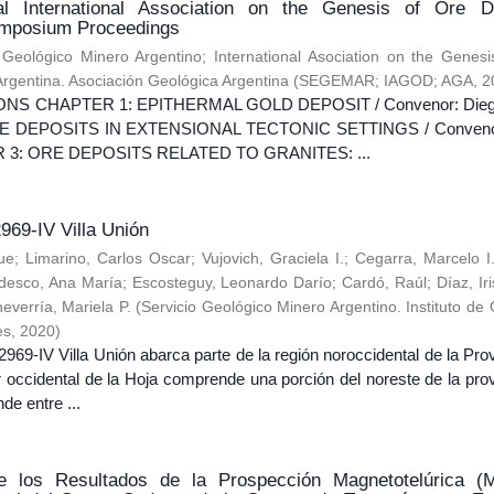
al International Association on the Genesis of Ore D
mposium Proceedings
o Geológico Minero Argentino
;
International Asociation on the Genes
Argentina. Asociación Geológica Argentina
(
SEGEMAR; IAGOD; AGA
,
2
S CHAPTER 1: EPITHERMAL GOLD DEPOSIT / Convenor: Dieg
E DEPOSITS IN EXTENSIONAL TECTONIC SETTINGS / Convenor:
ER 3: ORE DEPOSITS RELATED TO GRANITES: ...
969-IV Villa Unión
ue
;
Limarino, Carlos Oscar
;
Vujovich, Graciela I.
;
Cegarra, Marcelo I
desco, Ana María
;
Escosteguy, Leonardo Darío
;
Cardó, Raúl
;
Díaz, Ir
everría, Mariela P.
(
Servicio Geológico Minero Argentino. Instituto de
es
,
2020
)
969-IV Villa Unión abarca parte de la región noroccidental de la Pro
r occidental de la Hoja comprende una porción del noreste de la pro
de entre ...
de los Resultados de la Prospección Magnetotelúrica (