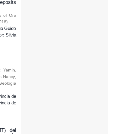
eposits
is of Ore
018
)
o Guido
 Silvia
.
;
Yamin,
is Nancy
;
 Geología
vincia de
vincia de
MT) del