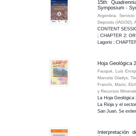
15th Quadrenni
Symposium - Sy
Argentina. Servici
Deposits (IAGOD)
;
CONTENT SESSION
; CHAPTER 2: OR
Lagorio ; CHAPT
Hoja Geológica 2
Fauqué, Luis Enriq
Marcela Gladys
;
Te
Franchi, Mario
;
Etch
y Recursos Mineral
La Hoja Geológica 2
La Rioja y el secto
San Juan. Se extien
Interpretación 