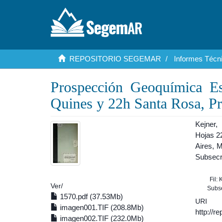
REPOSITORIO SEGEMAR
Informes Técni
Prospección Geoquímica Es
Quines y 22h Santa Rosa, Pr
Kejner,
Hojas 2
Aires, M
Subsecre
Fil:
Ver/
Subse
1570.pdf (37.53Mb)
URI
imagen001.TIF (208.8Mb)
http://r
imagen002.TIF (232.0Mb)