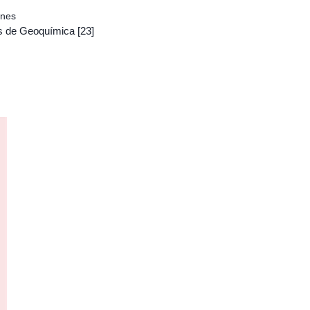
ones
s de Geoquímica
[23]