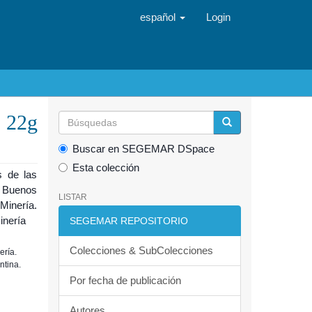
español
Login
 22g
Buscar en SEGEMAR DSpace
Esta colección
s de las
. Buenos
LISTAR
Minería.
inería
SEGEMAR REPOSITORIO
Colecciones & SubColecciones
ería.
ntina.
Por fecha de publicación
Autores