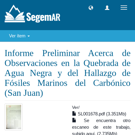
Camb
naveg
Ver ítem
Informe Preliminar Acerca de
Observaciones en la Quebrada de
Agua Negra y del Hallazgo de
Fósiles Marinos del Carbónico
(San Juan)
Ver/
SL001678.pdf (3.351Mb)
Se encuentra otro
escaneo de este trabajo,
subido aquí. (2.735Mb)