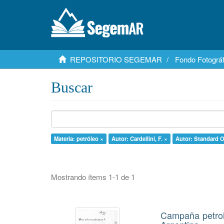
REPOSITORIO SEGEMAR
Fondo Fotográf
Buscar
Materia: petróleo ×
Autor: Cardellini, F. ×
Autor: Standard 
Mostrando ítems 1-1 de 1
Campaña petrol