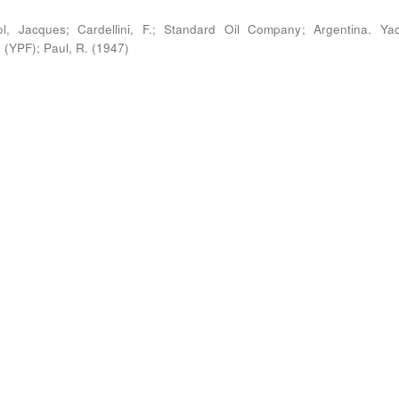
l, Jacques
;
Cardellini, F.
;
Standard Oil Company
;
Argentina. Yac
s (YPF)
;
Paul, R.
(
1947
)