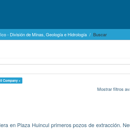
ico - División de Minas, Geología e Hidrología
Buscar
Oil Company ×
Mostrar filtros 
era en Plaza Huincul primeros pozos de extracción. N