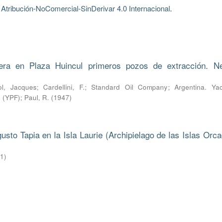
tribución-NoComercial-SinDerivar 4.0 Internacional
.
era en Plaza Huincul primeros pozos de extracción. N
l, Jacques
;
Cardellini, F.
;
Standard Oil Company
;
Argentina. Yac
s (YPF)
;
Paul, R.
(
1947
)
to Tapia en la Isla Laurie (Archipielago de las Islas Orca
21
)