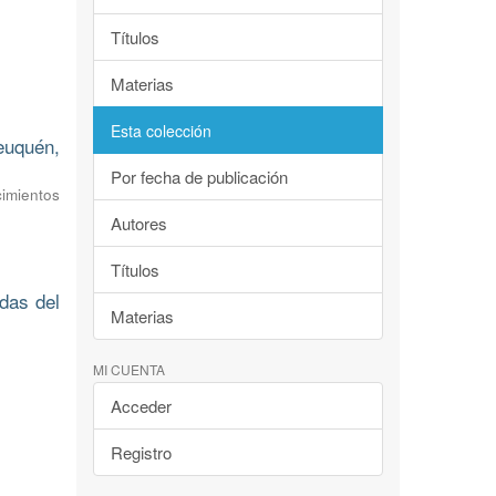
Títulos
Materias
Esta colección
euquén,
Por fecha de publicación
imientos
Autores
Títulos
das del
Materias
MI CUENTA
Acceder
Registro