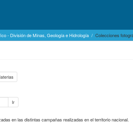
ico - División de Minas, Geología e Hidrología
Colecciones fotogr
aterias
Ir
das en las distintas campañas realizadas en el territorio nacional.