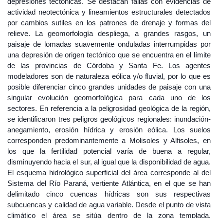
depresiones tectónicas. Se destacan fallas con evidencias de
actividad neotectónica y lineamientos estructurales detectados
por cambios sutiles en los patrones de drenaje y formas del
relieve. La geomorfología despliega, a grandes rasgos, un
paisaje de lomadas suavemente onduladas interrumpidas por
una depresión de origen tectónico que se encuentra en el límite
de las provincias de Córdoba y Santa Fe. Los agentes
modeladores son de naturaleza eólica y/o fluvial, por lo que es
posible diferenciar cinco grandes unidades de paisaje con una
singular evolución geomorfológica para cada uno de los
sectores. En referencia a la peligrosidad geológica de la región,
se identificaron tres peligros geológicos regionales: inundación-
anegamiento, erosión hídrica y erosión eólica. Los suelos
corresponden predominantemente a Molisoles y Alfisoles, en
los que la fertilidad potencial varía de buena a regular,
disminuyendo hacia el sur, al igual que la disponibilidad de agua.
El esquema hidrológico superficial del área corresponde al del
Sistema del Río Paraná, vertiente Atlántica, en el que se han
delimitado cinco cuencas hídricas son sus respectivas
subcuencas y calidad de agua variable. Desde el punto de vista
climático el área se sitúa dentro de la zona templada,