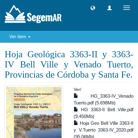
Camb
naveg
Ver ítem
Hoja Geológica 3363-II y 3363-
IV Bell Ville y Venado Tuerto,
Provincias de Córdoba y Santa Fe.
Ver/
HG_3363-IV_Venado
Tuerto.pdf (5.698Mb)
HG 3363-II Bell Ville.pdf
(9.450Mb)
Hoja Geo Bell Ville 3363-II
y V.Tuerto 3363-IV_2020.pdf
(95.06Mb)