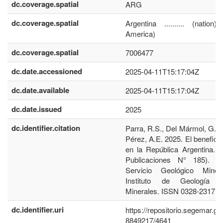
dc.coverage.spatial
ARG
dc.coverage.spatial
Argentina .......... (nation
America)
dc.coverage.spatial
7006477
dc.date.accessioned
2025-04-11T15:17:04Z
dc.date.available
2025-04-11T15:17:04Z
dc.date.issued
2025
dc.identifier.citation
Parra, R.S., Del Mármol, G.A.
Pérez, A.E. 2025. El benefici
en la República Argentina. 1
Publicaciones N° 185). B
Servicio Geológico Miner
Instituto de Geología 
Minerales. ISSN 0328-2317.
dc.identifier.uri
https://repositorio.segemar.go
8849217/4641