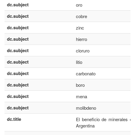
dc.subject
oro
dc.subject
cobre
dc.subject
zinc
dc.subject
hierro
dc.subject
cloruro
dc.subject
litio
dc.subject
carbonato
dc.subject
boro
dc.subject
mena
dc.subject
molibdeno
dc.title
El beneficio de minerales en
Argentina