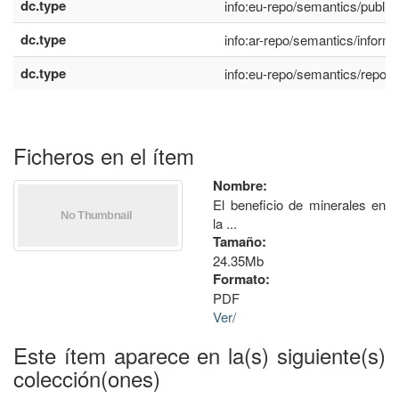
dc.type
info:eu-repo/semantics/publi
dc.type
info:ar-repo/semantics/inform
dc.type
info:eu-repo/semantics/report
Ficheros en el ítem
Nombre:
El beneficio de minerales en
la ...
Tamaño:
24.35Mb
Formato:
PDF
Ver/
Este ítem aparece en la(s) siguiente(s)
colección(ones)