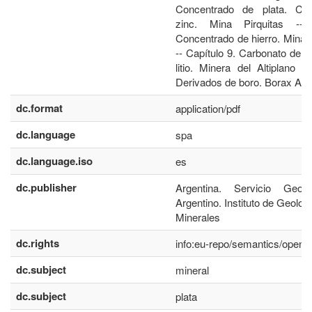
Concentrado de plata. Co
zinc. Mina Pirquitas -- 
Concentrado de hierro. Mina 
-- Capítulo 9. Carbonato de lit
litio. Minera del Altiplano -
Derivados de boro. Borax Arg
dc.format
application/pdf
dc.language
spa
dc.language.iso
es
dc.publisher
Argentina. Servicio Geol
Argentino. Instituto de Geolo
Minerales
dc.rights
info:eu-repo/semantics/open
dc.subject
mineral
dc.subject
plata