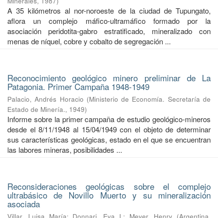
Minerales
,
1987
)
A 35 kilómetros al nor-noroeste de la ciudad de Tupungato,
aflora un complejo máfico-ultramáfico formado por la
asociación peridotita-gabro estratificado, mineralizado con
menas de níquel, cobre y cobalto de segregación ...
Reconocimiento geológico minero preliminar de La
Patagonia. Primer Campaña 1948-1949
Palacio, Andrés Horacio
(
Ministerio de Economía. Secretaría de
Estado de Minería.
,
1949
)
Informe sobre la primer campaña de estudio geológico-mineros
desde el 8/11/1948 al 15/04/1949 con el objeto de determinar
sus características geológicas, estado en el que se encuentran
las labores mineras, posibilidades ...
Reconsideraciones geológicas sobre el complejo
ultrabásico de Novillo Muerto y su mineralización
asociada
Villar, Luisa María
;
Donnari, Eva I.
;
Meyer, Henry
(
Argentina.