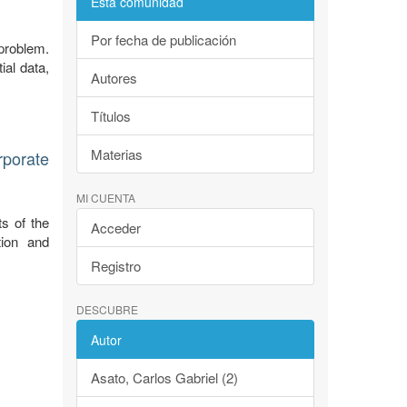
Esta comunidad
Por fecha de publicación
 problem.
ial data,
Autores
Títulos
Materias
rporate
MI CUENTA
s of the
Acceder
tion and
Registro
DESCUBRE
Autor
Asato, Carlos Gabriel (2)