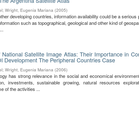
The Argentina Satellite Atlas
el
;
Wright, Eugenia Mariana
(
2005
)
other developing countries, information availability could be a serious
information such as topographical, geological and other kind of geospat
..
National Satellite Image Atlas: Their Importance in Co
DI Development The Peripheral Countries Case
el
;
Wright, Eugenia Mariana
(
2006
)
logy has strong relevance in the social and economical environment
ion, investments, sustainable growing, natural resources explora
 of the activities ...