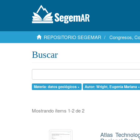
REPOSITORIO SEGEMAR
Congresos, Co
Buscar
Materia: datos geológicos ×
Autor: Wright, Eugenia Mariana ×
Mostrando ítems 1-2 de 2
Atlas Technolo