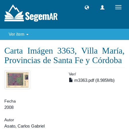
Camb
naveg
Ver ítem
Carta Imágen 3363, Villa María,
Provincias de Santa Fe y Córdoba
Ver/
m3363.pdf (8.985Mb)
Fecha
2008
Autor
Asato, Carlos Gabriel