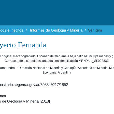
cos e Inéditos
Informes de Geología y Minería
Ver ítem
yecto Fernanda
e original mecanografiado. Escaneo de mediana a baja calidad. Incluye mapas y gr
Corresponde a carpeta escaneada con identificación MRNProd_SL002333.
ntara, Pedro F. Dirección Nacional de Minería y Geología. Secretaría de Minería. Min
Economía; Argentina
epositorio.segemar.gov.ar/308849217/1852
ones
s de Geología y Minería
[2013]