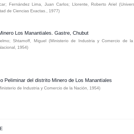
car
;
Fernández Lima, Juan Carlos
;
Llorente, Roberto Ariel
(
Univer
tad de Ciencias Exactas.
,
1977
)
 Minero Los Manantiales. Gastre, Chubut
telmo
;
Shtamoff, Miguel
(
Ministerio de Industria y Comercio de la
Nacional
,
1954
)
o Peliminar del distrito Minero de Los Manantiales
inisterio de Industria y Comercio de la Nación
,
1954
)
E