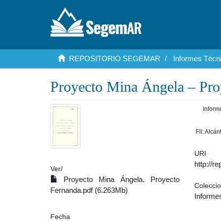
REPOSITORIO SEGEMAR
Informes Técni
Proyecto Mina Ángela – Pro
Inform
Fil: Alcá
URI
http://r
Ver/
Proyecto Mina Ángela. Proyecto
Colecci
Fernanda.pdf (6.263Mb)
Informe
Fecha