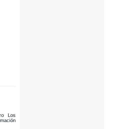
ero Los
rmación