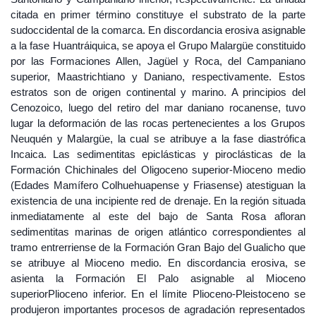
citada en primer término constituye el substrato de la parte
sudoccidental de la comarca. En discordancia erosiva asignable
a la fase Huantráiquica, se apoya el Grupo Malargüe constituido
por las Formaciones Allen, Jagüel y Roca, del Campaniano
superior, Maastrichtiano y Daniano, respectivamente. Estos
estratos son de origen continental y marino. A principios del
Cenozoico, luego del retiro del mar daniano rocanense, tuvo
lugar la deformación de las rocas pertenecientes a los Grupos
Neuquén y Malargüe, la cual se atribuye a la fase diastrófica
Incaica. Las sedimentitas epiclásticas y piroclásticas de la
Formación Chichinales del Oligoceno superior-Mioceno medio
(Edades Mamífero Colhuehuapense y Friasense) atestiguan la
existencia de una incipiente red de drenaje. En la región situada
inmediatamente al este del bajo de Santa Rosa afloran
sedimentitas marinas de origen atlántico correspondientes al
tramo entrerriense de la Formación Gran Bajo del Gualicho que
se atribuye al Mioceno medio. En discordancia erosiva, se
asienta la Formación El Palo asignable al Mioceno
superiorPlioceno inferior. En el límite Plioceno-Pleistoceno se
produjeron importantes procesos de agradación representados