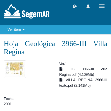
Camb
naveg
Ver ítem
Hoja Geológica 3966-III Villa
Regina
Ver/
HG 3966-III Villa
Regina.pdf (4.109Mb)
VILLA REGINA 3966-III
texto.pdf (2.141Mb)
Fecha
2001