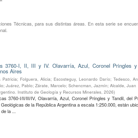
ones Técnicas, para sus distintas áreas. En esta serie se encuen
nal.
 3760-I, II, III y IV. Olavarría, Azul, Coronel Pringles y 
enos Aires
 Patricia
;
Folguera, Alicia
;
Escosteguy, Leonardo Darío
;
Tedesco, An
io
;
Juárez, Pablo
;
Zárate, Marcelo
;
Schencman, Jazmín
;
Alcalde, Juan
gentino. Instituto de Geología y Recursos Minerales
,
2026
)
s 3760-I/II/III/IV, Olavarría, Azul, Coronel Pringles y Tandil, del
 Geológicas de la República Argentina a escala 1:250.000, están ubi
de la ...