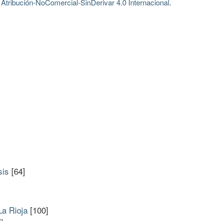
tribución-NoComercial-SinDerivar 4.0 Internacional
.
sis
[64]
a Rioja
[100]
a