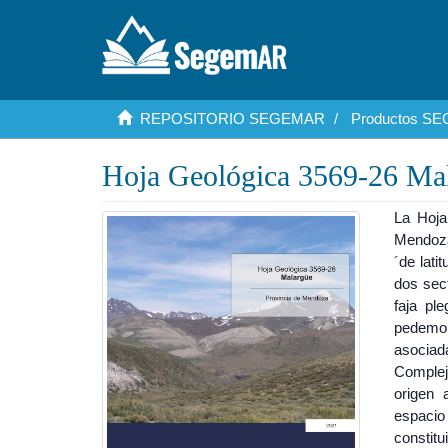
REPOSITORIO SEGEMAR
Productos S
Hoja Geológica 3569-26 Mal
La Hoja
Mendoza
´de lati
dos sect
faja pl
pedemo
asociad
Complej
origen 
espacio
constit