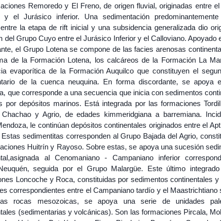
aciones Remoredo y El Freno, de origen fluvial, originadas entre el
r y el Jurásico inferior. Una sedimentación predominantemente
 entre la etapa de rift inicial y una subsidencia generalizada dio ori
 del Grupo Cuyo entre el Jurásico Inferior y el Calloviano. Apoyado
ante, el Grupo Lotena se compone de las facies arenosas continenta
rma de la Formación Lotena, los calcáreos de la Formación La Ma
ia evaporítica de la Formación Auquilco que constituyen el segun
tario de la cuenca neuquina. En forma discordante, se apoya 
, que corresponde a una secuencia que inicia con sedimentos conti
s por depósitos marinos. Está integrada por las formaciones Tordil
 Chachao y Agrio, de edades kimmeridgiana a barremiana. Incid
ndoza, le continúan depósitos continentales originados entre el Apt
 Estas sedimentitas corresponden al Grupo Bajada del Agrio, constit
maciones Huitrín y Rayoso. Sobre estas, se apoya una sucesión sedi
ntal,asignada al Cenomaniano - Campaniano inferior correspond
euquén, seguida por el Grupo Malargüe. Este último integrado
ones Loncoche y Roca, constituidas por sedimentos continentales y
s correspondientes entre el Campaniano tardío y el Maastrichtiano s
las rocas mesozoicas, se apoya una serie de unidades pal
tales (sedimentarias y volcánicas). Son las formaciones Pircala, Mo