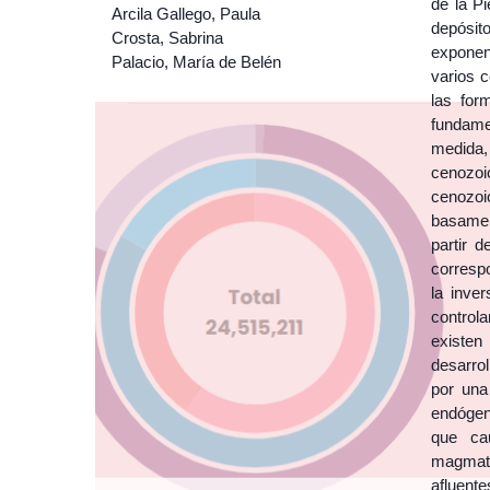
de la P
Arcila Gallego, Paula
depósit
Crosta, Sabrina
exponen
Palacio, María de Belén
varios c
las for
fundam
medida,
cenozoi
cenozoi
basamen
partir 
correspo
la inver
control
existen
desarrol
por una
endógen
que ca
magmatis
afluente