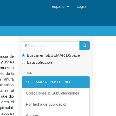
español
Login
Buscar en SEGEMAR DSpace
incia de
 y 35°40
Esta colección
e muestra
ito de la
LISTAR
 llanura
SEGEMAR REPOSITORIO
canitas
as en el
Colecciones & SubColecciones
 que dio
 creó el
Por fecha de publicación
uimalal,
e apoyan
Autores