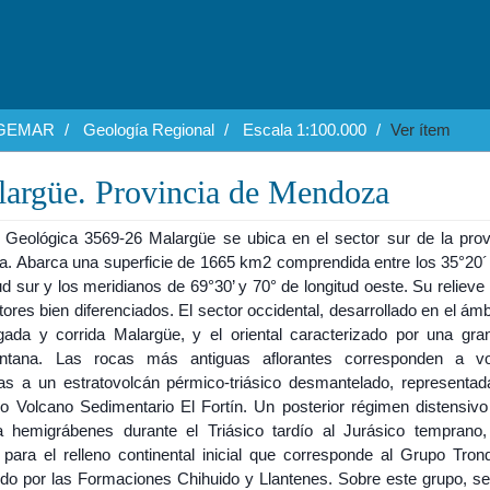
EGEMAR
Geología Regional
Escala 1:100.000
Ver ítem
argüe. Provincia de Mendoza
 Geológica 3569-26 Malargüe se ubica en el sector sur de la prov
. Abarca una superficie de 1665 km2 comprendida entre los 35°20´
tud sur y los meridianos de 69°30’ y 70° de longitud oeste. Su reliev
ores bien diferenciados. El sector occidental, desarrollado en el ámb
egada y corrida Malargüe, y el oriental caracterizado por una gran
ntana. Las rocas más antiguas aflorantes corresponden a vol
as a un estratovolcán pérmico-triásico desmantelado, representad
o Volcano Sedimentario El Fortín. Un posterior régimen distensivo
a hemigrábenes durante el Triásico tardío al Jurásico temprano,
 para el relleno continental inicial que corresponde al Grupo Tronq
uido por las Formaciones Chihuido y Llantenes. Sobre este grupo, s