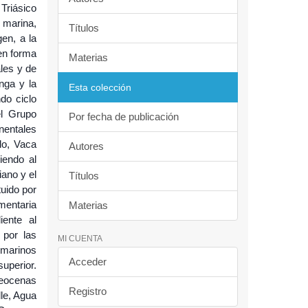
 Triásico
 marina,
Títulos
gen, a la
 en forma
Materias
les y de
nga y la
Esta colección
do ciclo
el Grupo
Por fecha de publicación
nentales
lo, Vaca
Autores
iendo al
iano y el
Títulos
uido por
mentaria
Materias
iente al
 por las
MI CUENTA
 marinos
Acceder
uperior.
eocenas
Registro
lle, Agua