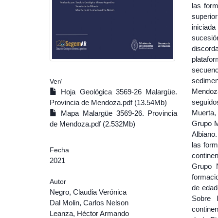
las form
superio
iniciada
sucesión
discord
platafo
secuenc
sedimen
Ver/
Mendoza
Hoja Geológica 3569-26 Malargüe.
seguido
Provincia de Mendoza.pdf (13.54Mb)
Muerta,
Mapa Malargüe 3569-26. Provincia
Grupo Me
de Mendoza.pdf (2.532Mb)
Albiano.
las for
Fecha
contine
2021
Grupo N
formaci
Autor
de edade
Negro, Claudia Verónica
Sobre 
Dal Molin, Carlos Nelson
continen
Leanza, Héctor Armando