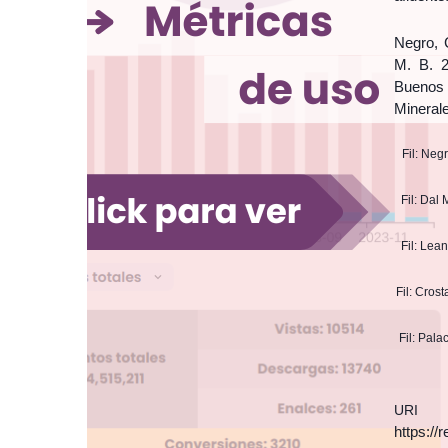
Negro, C
M. B. 2
Buenos A
Mineral
Fil: Neg
Fil: Dal
Fil: Lea
Fil: Cros
Fil: Pal
URI
https:/