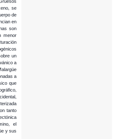
 Gruesos
ceno, se
uerpo de
encian en
enas son
n menor
turación
ogénicos
sobre un
wánico a
Malargüe
onadas a
ásico que
gráfico,
idental,
cterizada
on tanto
ectónica
ino, el
güe y sus