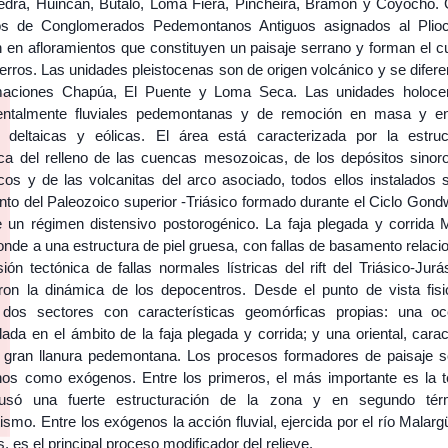
iedra, Huincán, Butaló, Loma Fiera, Pincheira, Bramón y Coyocho.
os de Conglomerados Pedemontanos Antiguos asignados al Plio
 en afloramientos que constituyen un paisaje serrano y forman el c
erros. Las unidades pleistocenas son de origen volcánico y se difer
maciones Chapúa, El Puente y Loma Seca. Las unidades holoc
entalmente fluviales pedemontanas y de remoción en masa y e
 deltaicas y eólicas. El área está caracterizada por la estruc
ca del relleno de las cuencas mesozoicas, de los depósitos sinor
cos y de las volcanitas del arco asociado, todos ellos instalados 
to del Paleozoico superior -Triásico formado durante el Ciclo Gond
de un régimen distensivo postorogénico. La faja plegada y corrida 
nde a una estructura de piel gruesa, con fallas de basamento relaci
sión tectónica de fallas normales lístricas del rift del Triásico-Jur
aron la dinámica de los depocentros. Desde el punto de vista fisio
 dos sectores con características geomórficas propias: una occ
lada en el ámbito de la faja plegada y corrida; y una oriental, cara
 gran llanura pedemontana. Los procesos formadores de paisaje s
os como exógenos. Entre los primeros, el más importante es la t
usó una fuerte estructuración de la zona y en segundo térm
mo. Entre los exógenos la acción fluvial, ejercida por el río Malar
s, es el principal proceso modificador del relieve.