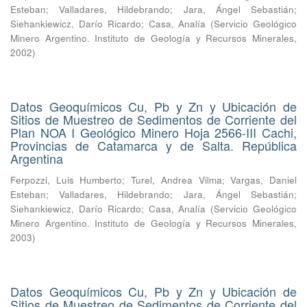
Esteban
;
Valladares, Hildebrando
;
Jara, Ángel Sebastián
;
Siehankiewicz, Darío Ricardo
;
Casa, Analía
(
Servicio Geológico
Minero Argentino. Instituto de Geología y Recursos Minerales
,
2002
)
Datos Geoquímicos Cu, Pb y Zn y Ubicación de
Sitios de Muestreo de Sedimentos de Corriente del
Plan NOA I Geológico Minero Hoja 2566-III Cachi,
Provincias de Catamarca y de Salta. República
Argentina
Ferpozzi, Luis Humberto
;
Turel, Andrea Vilma
;
Vargas, Daniel
Esteban
;
Valladares, Hildebrando
;
Jara, Ángel Sebastián
;
Siehankiewicz, Darío Ricardo
;
Casa, Analía
(
Servicio Geológico
Minero Argentino. Instituto de Geología y Recursos Minerales
,
2003
)
Datos Geoquímicos Cu, Pb y Zn y Ubicación de
Sitios de Muestreo de Sedimentos de Corriente del