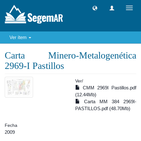
Camb
naveg
Ver ítem
Carta Minero-Metalogenética
2969-I Pastillos
Ver/
CMM 2969I Pastillos.pdf
(12.44Mb)
Carta MM 384 2969I-
PASTILLOS.pdf (48.70Mb)
Fecha
2009