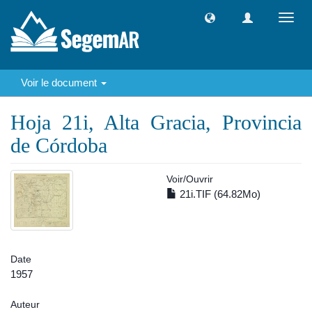
Toggl
navig
Voir le document
Hoja 21i, Alta Gracia, Provincia
de Córdoba
Voir/
Ouvrir
21i.TIF (64.82Mo)
Date
1957
Auteur