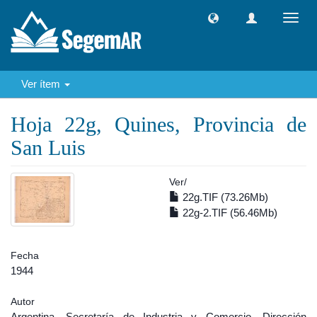
Camb
naveg
Ver ítem
Hoja 22g, Quines, Provincia de
San Luis
Ver/
22g.TIF (73.26Mb)
22g-2.TIF (56.46Mb)
Fecha
1944
Autor
Argentina. Secretaría de Industria y Comercio. Dirección