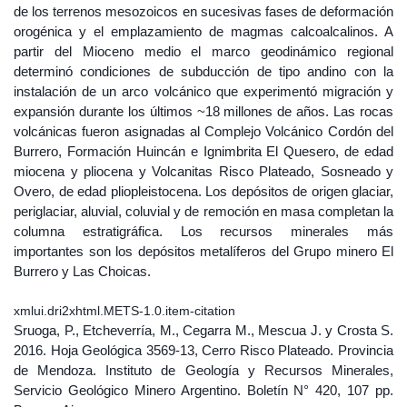
de los terrenos mesozoicos en sucesivas fases de deformación
orogénica y el emplazamiento de magmas calcoalcalinos. A
partir del Mioceno medio el marco geodinámico regional
determinó condiciones de subducción de tipo andino con la
instalación de un arco volcánico que experimentó migración y
expansión durante los últimos ~18 millones de años. Las rocas
volcánicas fueron asignadas al Complejo Volcánico Cordón del
Burrero, Formación Huincán e Ignimbrita El Quesero, de edad
miocena y pliocena y Volcanitas Risco Plateado, Sosneado y
Overo, de edad pliopleistocena. Los depósitos de origen glaciar,
periglaciar, aluvial, coluvial y de remoción en masa completan la
columna estratigráfica. Los recursos minerales más
importantes son los depósitos metalíferos del Grupo minero El
Burrero y Las Choicas.
xmlui.dri2xhtml.METS-1.0.item-citation
Sruoga, P., Etcheverría, M., Cegarra M., Mescua J. y Crosta S.
2016. Hoja Geológica 3569-13, Cerro Risco Plateado. Provincia
de Mendoza. Instituto de Geología y Recursos Minerales,
Servicio Geológico Minero Argentino. Boletín N° 420, 107 pp.