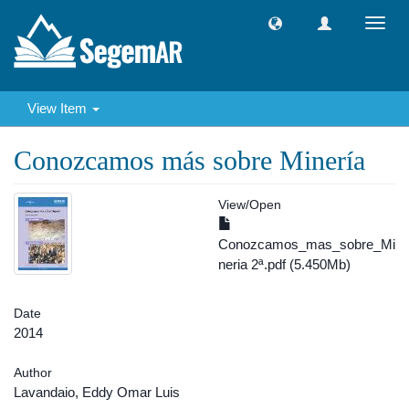
Toggl
navig
View Item
Conozcamos más sobre Minería
View/
Open
Conozcamos_mas_sobre_Mi
neria 2ª.pdf (5.450Mb)
Date
2014
Author
Lavandaio, Eddy Omar Luis