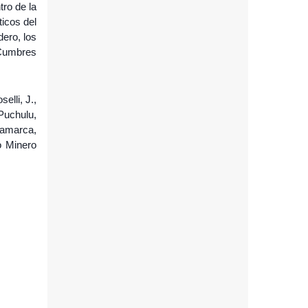
tro de la
ticos del
ero, los
 Cumbres
elli, J.,
Puchulu,
tamarca,
o Minero