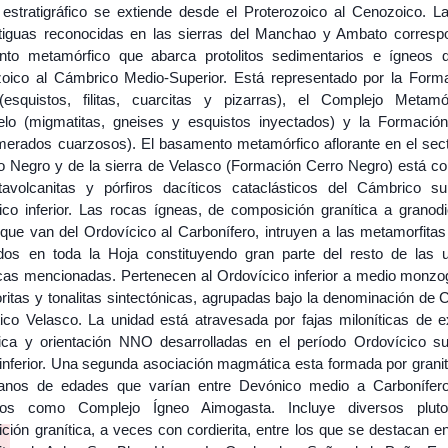
o estratigráfico se extiende desde el Proterozoico al Cenozoico. L
iguas reconocidas en las sierras del Manchao y Ambato corresp
to metamórfico que abarca protolitos sedimentarios e ígneos 
zoico al Cámbrico Medio-Superior. Está representado por la Form
(esquistos, filitas, cuarcitas y pizarras), el Complejo Metamó
elo (migmatitas, gneises y esquistos inyectados) y la Formació
merados cuarzosos). El basamento metamórfico aflorante en el sect
ro Negro y de la sierra de Velasco (Formación Cerro Negro) está con
avolcanitas y pórfiros dacíticos cataclásticos del Cámbrico su
ico inferior. Las rocas ígneas, de composición granítica a granodio
que van del Ordovícico al Carbonífero, intruyen a las metamorfitas
uidos en toda la Hoja constituyendo gran parte del resto de las 
icas mencionadas. Pertenecen al Ordovícico inferior a medio monzog
ritas y tonalitas sintectónicas, agrupadas bajo la denominación de 
co Velasco. La unidad está atravesada por fajas miloníticas de e
rica y orientación NNO desarrolladas en el período Ordovícico su
 inferior. Una segunda asociación magmática esta formada por granit
ianos de edades que varían entre Devónico medio a Carbonífero 
dos como Complejo Ígneo Aimogasta. Incluye diversos plut
ión granítica, a veces con cordierita, entre los que se destacan en