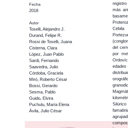
registr
Fecha
más ant
2018
basamen
Protero
Autor
Cébila 
Toselli, Alejandro J.
Portezu
Durand, Felipe R.
(conglo
Rossi de Toselli, Juana
del cer
Cisterna, Clara
por met
López, Juan Pablo
Ordovíc
Sardi, Fernando
edades 
Saavedra, Julio
distrib
Córdoba, Graciela
orográf
Miró, Roberto César
granodio
Bossi, Gerardo
Magmáti
Sesma, Pablo
kilomét
Guido, Elvira
Silúrico
Puchulu, María Elena
famatin
Ávila, Julio César
agrupa
composic