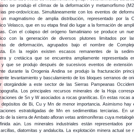
iano se produjo el clímax de la deformación y metamorfismo (M2
ias pre-ordovícicas. Simultáneamente con los eventos de deform
 un magmatismo de amplia distribución, representado por la 
co Velasco, que en su etapa final dio lugar a la formación de ampli
icas. Con el colapso del orógeno famatiniano se produce un nue
co con la generación de diversos plutones limitados por la
turas de deformación, agrupados bajo el nombre de Complej
sta. En la región existen escasos remanentes de la sedime
fera y cretácica que se encuentra ampliamente representada 
 y que se produjo después de sucesivos eventos de extensión c
nte durante la Orogenia Andina se produjo la fracturación princi
ente levantamiento y basculamiento de los bloques serranos de ori
ur otorgándole a este sector de las Sierras Pampeanas Occiden
topografía. Los principales recursos minerales de la Hoja corres
izaciones de Sn y W asociados a rocas graníticas. En estas rocas 
 depósitos de Bi, Cu y Mn de menor importancia. Asimismo hay
taciones estratoligadas de Mn en sedimentitas terciarias. En u
ido de la sierra de Ambato afloran vetas antimoníferas cuya metalog
finida aún. Los minerales industriales están representados por 
arcillas, diatomitas y andalucita. La explotación minera actual se 