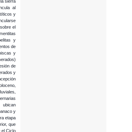
a sierra
ncula al
íticos y
ncularse
sobre el
mentitas
elitas y
ientos de
niscas y
omerados)
esión de
erados y
cepción
Holoceno,
uviales,
ernarias
 ubican
ipanaco y
era etapa
ior, que
el Ciclo