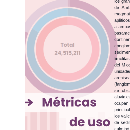
los gran
de Amba
magmati
aplítico
a ambas
basamen
contine
conglome
sedimen
limolita
del Mio
unidade
arenis
(fanglom
se ubic
aluvial
ocupan
principa
los vall
de sedi
culminó 