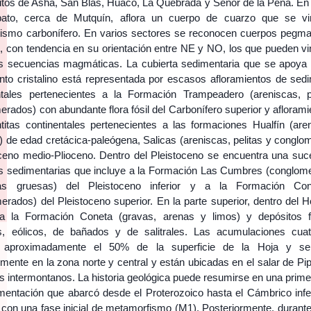
itos de Asha, San Blas, Huaco, La Quebrada y Señor de la Peña. En l
to, cerca de Mutquín, aflora un cuerpo de cuarzo que se vi
smo carbonífero. En varios sectores se reconocen cuerpos pegmat
s, con tendencia en su orientación entre NE y NO, los que pueden vi
 secuencias magmáticas. La cubierta sedimentaria que se apoya 
to cristalino está representada por escasos afloramientos de sedi
ntales pertenecientes a la Formación Trampeadero (areniscas, p
rados) con abundante flora fósil del Carbonífero superior y afloram
titas continentales pertenecientes a las formaciones Hualfín (are
s) de edad cretácica-paleógena, Salicas (areniscas, pelitas y congl
ceno medio-Plioceno. Dentro del Pleistoceno se encuentra una suc
s sedimentarias que incluye a la Formación Las Cumbres (conglom
cas gruesas) del Pleistoceno inferior y a la Formación Con
erados) del Pleistoceno superior. En la parte superior, dentro del 
a la Formación Coneta (gravas, arenas y limos) y depósitos fl
es, eólicos, de bañados y de salitrales. Las acumulaciones cuat
 aproximadamente el 50% de la superficie de la Hoja y se
lmente en la zona norte y central y están ubicadas en el salar de P
es intermontanos. La historia geológica puede resumirse en una prim
mentación que abarcó desde el Proterozoico hasta el Cámbrico infer
con una fase inicial de metamorfismo (M1). Posteriormente, durante 