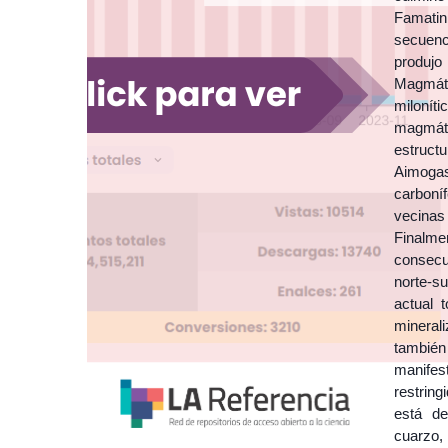
Famatin
secuenc
produjo
Magmáti
milonít
magmáti
estruc
Aimoga
carboní
vecinas
Finalme
consecu
norte-s
actual 
mineral
también
manifes
restring
está de
cuarzo, 