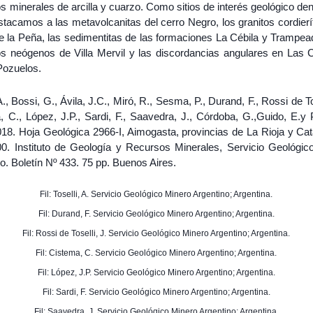
s minerales de arcilla y cuarzo. Como sitios de interés geológico den
tacamos a las metavolcanitas del cerro Negro, los granitos cordierí
e la Peña, las sedimentitas de las formaciones La Cébila y Trampead
os neógenos de Villa Mervil y las discordancias angulares en Las
Pozuelos.
 A., Bossi, G., Ávila, J.C., Miró, R., Sesma, P., Durand, F., Rossi de Tos
, C., López, J.P., Sardi, F., Saavedra, J., Córdoba, G.,Guido, E.y 
018. Hoja Geológica 2966-I, Aimogasta, provincias de La Rioja y Ca
00. Instituto de Geología y Recursos Minerales, Servicio Geológic
o. Boletín Nº 433. 75 pp. Buenos Aires.
Fil: Toselli, A. Servicio Geológico Minero Argentino; Argentina.
Fil: Durand, F. Servicio Geológico Minero Argentino; Argentina.
Fil: Rossi de Toselli, J. Servicio Geológico Minero Argentino; Argentina.
Fil: Cistema, C. Servicio Geológico Minero Argentino; Argentina.
Fil: López, J.P. Servicio Geológico Minero Argentino; Argentina.
Fil: Sardi, F. Servicio Geológico Minero Argentino; Argentina.
Fil: Saavedra, J. Servicio Geológico Minero Argentino; Argentina.