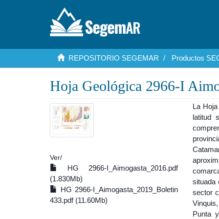
REPOSITORIO SEGEMAR
Productos S
Hoja Geológica 2966-I Aimo
La Hoja 
latitud
compren
provinci
Catamar
Ver/
aproxim
HG 2966-I_Aimogasta_2016.pdf
comarca
(1.830Mb)
situada 
HG 2966-I_Aimogasta_2019_Boletin
sector c
433.pdf (11.60Mb)
Vinquis,
Punta y