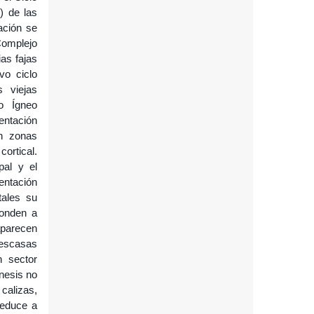
) de las
ación se
Complejo
as fajas
vo ciclo
s viejas
o Ígneo
ntación
en zonas
ortical.
pal y el
entación
tales su
ponden a
aparecen
 escasas
n sector
énesis no
calizas,
reduce a