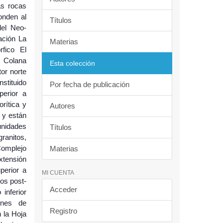
as rocas
onden al
Títulos
del Neo-
ación La
Materias
rfico El
n Colana
Esta colección
or norte
stituido
Por fecha de publicación
perior a
rítica y
Autores
 y están
unidades
Títulos
ranitos,
Complejo
Materias
xtensión
perior a
MI CUENTA
os post-
Acceder
inferior
ones de
Registro
 la Hoja