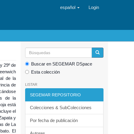
español
Login
Buscar en SEGEMAR DSpace
 y 29º de
reenwich
Esta colección
al de la
vincia de
LISTAR
icándose
SEGEMAR REPOSITORIO
es de la
oja está
Colecciones & SubColecciones
cluye el
 Zapata y
Por fecha de publicación
ras de La
bato. El
Autores