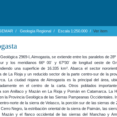
EGEMAR
Geología Regional
Escala 1:250.000
Ver ítem
gasta
Geológica 2969-I, Aimogasta, se extiende entre los paralelos de 28º
 sur y los meridianos 66º 00´ y 67º30´ de longitud oeste de G
diendo una superficie de 16.335 km². Abarca el sector nororient
a de La Rioja y un reducido sector de la parte centro-sur de la pro
ca. La ciudad riojana de Aimogasta es la principal del área, ub
adamente en el centro de la carta. Otros poblados important
 son Anillaco y Mazán en La Rioja y Pomán en Catamarca. La H
en la Provincia Geológica de las Sierras Pampeanas Occidentales. In
entro-norte de la sierra de Velasco, la porción sur de las sierras de
 Cerro Negro, la estribación oriental de la sierra de Paimán, las sier
 Mazán y el flanco occidental de las sierras del Manchao y Am