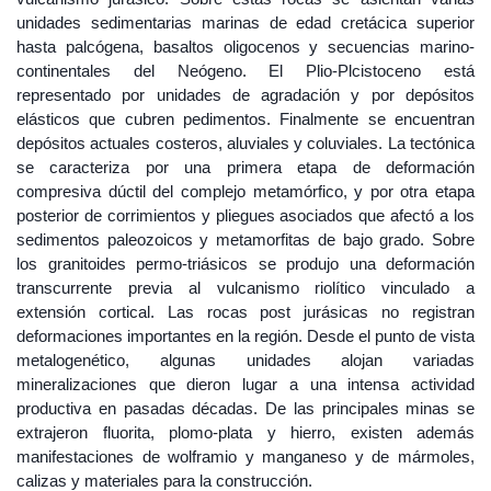
unidades sedimentarias marinas de edad cretácica superior
hasta palcógena, basaltos oligocenos y secuencias marino-
continentales del Neógeno. El Plio-Plcistoceno está
representado por unidades de agradación y por depósitos
elásticos que cubren pedimentos. Finalmente se encuentran
depósitos actuales costeros, aluviales y coluviales. La tectónica
se caracteriza por una primera etapa de deformación
compresiva dúctil del complejo metamórfico, y por otra etapa
posterior de corrimientos y pliegues asociados que afectó a los
sedimentos paleozoicos y metamorfitas de bajo grado. Sobre
los granitoides permo-triásicos se produjo una deformación
transcurrente previa al vulcanismo riolítico vinculado a
extensión cortical. Las rocas post jurásicas no registran
deformaciones importantes en la región. Desde el punto de vista
metalogenético, algunas unidades alojan variadas
mineralizaciones que dieron lugar a una intensa actividad
productiva en pasadas décadas. De las principales minas se
extrajeron fluorita, plomo-plata y hierro, existen además
manifestaciones de wolframio y manganeso y de mármoles,
calizas y materiales para la construcción.