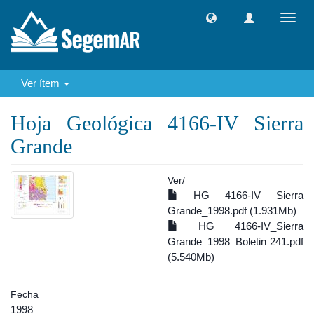
Camb
naveg
Ver ítem
Hoja Geológica 4166-IV Sierra
Grande
Ver/
HG 4166-IV Sierra
Grande_1998.pdf (1.931Mb)
HG 4166-IV_Sierra
Grande_1998_Boletin 241.pdf
(5.540Mb)
Fecha
1998