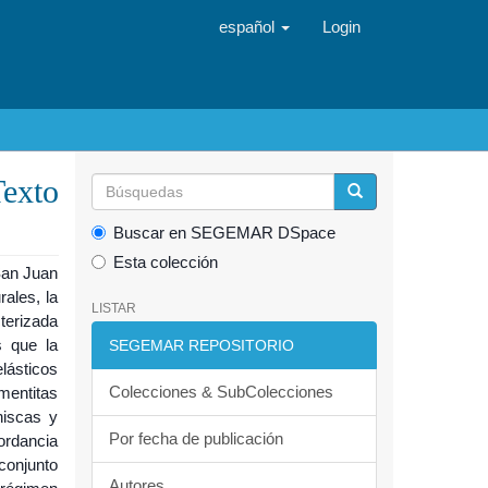
español
Login
exto
Buscar en SEGEMAR DSpace
Esta colección
San Juan
ales, la
LISTAR
terizada
s que la
SEGEMAR REPOSITORIO
lásticos
Colecciones & SubColecciones
mentitas
niscas y
Por fecha de publicación
ordancia
conjunto
Autores