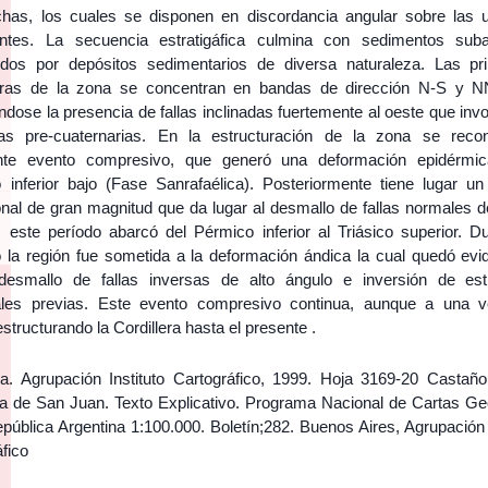
as, los cuales se disponen en discordancia angular sobre las 
ntes. La secuencia estratigáfica culmina con sedimentos suba
uidos por depósitos sedimentarios de diversa naturaleza. Las pri
uras de la zona se concentran en bandas de dirección N-S y
dose la presencia de fallas inclinadas fuertemente al oeste que inv
as pre-cuaternarias. En la estructuración de la zona se rec
nte evento compresivo, que generó una deformación epidérmi
 inferior bajo (Fase Sanrafaélica). Posteriormente tiene lugar un
onal de gran magnitud que da lugar al desmallo de fallas normales d
; este período abarcó del Pérmico inferior al Triásico superior. Du
io la región fue sometida a la deformación ándica la cual quedó evi
desmallo de fallas inversas de alto ángulo e inversión de est
ales previas. Este evento compresivo continua, aunque a una v
structurando la Cordillera hasta el presente .
na. Agrupación Instituto Cartográfico, 1999. Hoja 3169-20 Castañ
ia de San Juan. Texto Explicativo. Programa Nacional de Cartas Ge
pública Argentina 1:100.000. Boletín;282. Buenos Aires, Agrupación 
fico