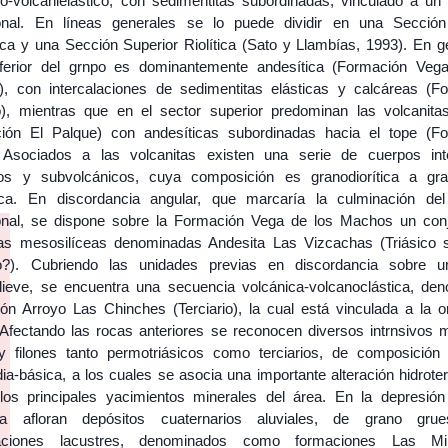
co-volcanielástico, con sedimentitas subordinadas, vinculado a un
onal. En líneas generales se lo puede dividir en una Sección 
ica y una Sección Superior Riolítica (Sato y Llambías, 1993). En ge
nferior del grnpo es dominantemente andesítica (Formación Veg
, con intercalaciones de sedimentitas elásticas y calcáreas (F
), mientras que en el sector superior predominan las volcanita
ión El Palque) con andesíticas subordinadas hacia el tope (F
. Asociados a las volcanitas existen una serie de cuerpos int
cos y subvolcánicos, cuya composición es granodiorítica a gra
ica. En discordancia angular, que marcaría la culminación del
onal, se dispone sobre la Formación Vega de los Machos un con
tas mesosilíceas denominadas Andesita Las Vizcachas (Triásico s
o?). Cubriendo las unidades previas en discordancia sobre u
elieve, se encuentra una secuencia volcánica-volcanoclástica, de
ón Arroyo Las Chinches (Terciario), la cual está vinculada a la o
 Afectando las rocas anteriores se reconocen diversos intrnsivos 
y filones tanto permotriásicos como terciarios, de composición
ia-básica, a los cuales se asocia una importante alteración hidrote
los principales yacimientos minerales del área. En la depresió
ata afloran depósitos cuaternarios aluviales, de grano gru
alaciones lacustres, denominados como formaciones Las Mi