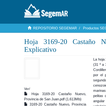
REPOSITORIO SEGEMAR
Productos S
Hoja 3169-20 Castaño N
Explicativo
La hoja
(31 º a 
Cordille
por el 
segunda
cenozoi
Ver/
marinas
Hoja 3169-20 Castaño Nuevo,
pelitas
Provincia de San Juan.pdf (1.613Mb)
angular
3169-20 Castaño Nuevo, Provincia