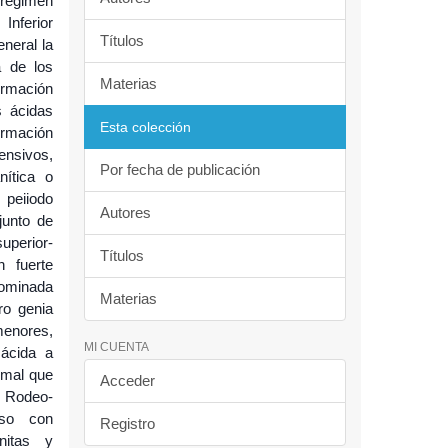
 régimen
Inferior
Títulos
neral la
a de los
Materias
ormación
s ácidas
Esta colección
ormación
ensivos,
Por fecha de publicación
nítica o
 peiiodo
Autores
junto de
uperior-
Títulos
n fuerte
nominada
Materias
ro genia
menores,
MI CUENTA
 ácida a
rmal que
Acceder
n Rodeo-
eso con
Registro
nitas y