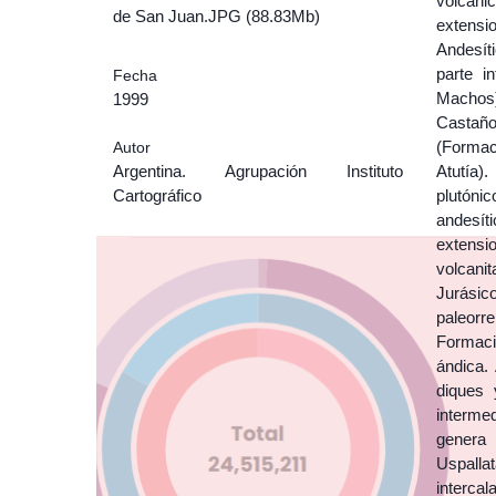
volcáni
de San Juan.JPG (88.83Mb)
extensi
Andesít
parte i
Fecha
Machos)
1999
Castaño
(Formac
Autor
Argentina. Agrupación Instituto
Atutía)
Cartográfico
plutóni
andesít
extensi
volcani
Jurásic
paleorr
Formaci
ándica.
diques 
intermed
genera 
Uspall
interc