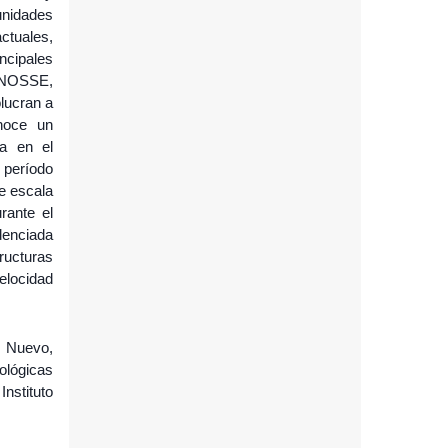
unidades
ctuales,
ncipales
 NNOSSE,
olucran a
onoce un
ca en el
 período
e escala
rante el
denciada
ructuras
elocidad
o Nuevo,
ológicas
Instituto