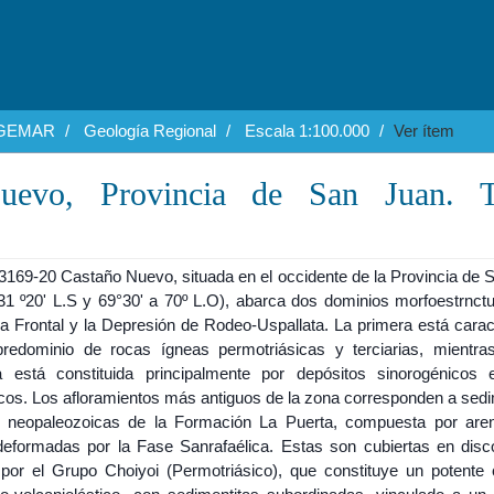
EGEMAR
Geología Regional
Escala 1:100.000
Ver ítem
uevo, Provincia de San Juan. T
 3169-20 Castaño Nuevo, situada en el occidente de la Provincia de 
31 º20' L.S y 69°30' a 70º L.O), abarca dos dominios morfoestrnctur
ra Frontal y la Depresión de Rodeo-Uspallata. La primera está carac
predominio de rocas ígneas permotriásicas y terciarias, mientra
 está constituida principalmente por depósitos sinorogénicos e
cos. Los afloramientos más antiguos de la zona corresponden a sedi
 neopaleozoicas de la Formación La Puerta, compuesta por are
 deformadas por la Fase Sanrafaélica. Estas son cubiertas en disc
 por el Grupo Choiyoi (Permotriásico), que constituye un potente 