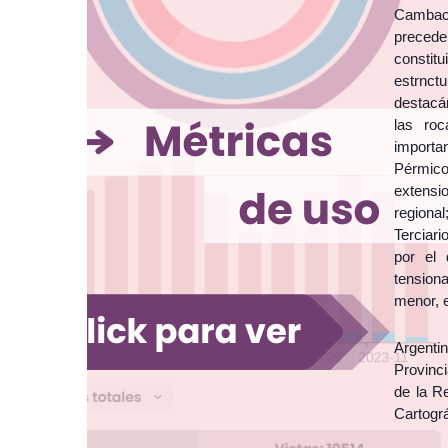
Cambach
precede
constit
estrnct
destacán
las roc
importa
Pérmico
extensi
regional
Terciar
por el 
tension
menor, e
Argenti
Provinc
de la Re
Cartográ