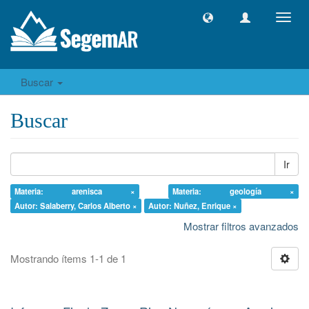
Camb
naveg
Buscar
Buscar
Ir
Materia: arenisca ×
Materia: geología ×
Autor: Salaberry, Carlos Alberto ×
Autor: Nuñez, Enrique ×
Mostrar filtros avanzados
Mostrando ítems 1-1 de 1