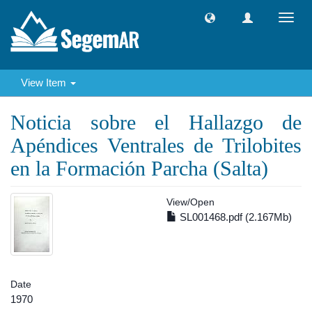
Toggl
navig
View Item
Noticia sobre el Hallazgo de
Apéndices Ventrales de Trilobites
en la Formación Parcha (Salta)
View/
Open
SL001468.pdf (2.167Mb)
Date
1970