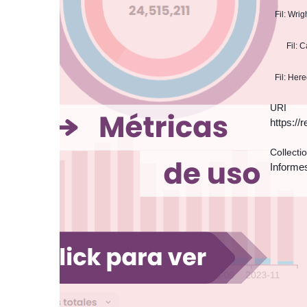
Fil: Wri
Fil: 
Fil: Her
URI
https:/
Collecti
Informe