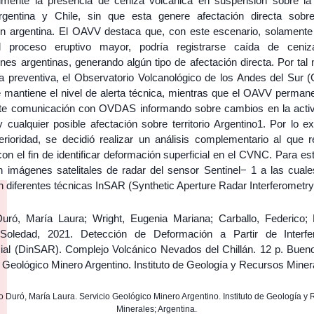
lmente la presencia de ceniza volcánica en suspensión sobre la 
rgentina y Chile, sin que esta genere afectación directa sobr
ón argentina. El OAVV destaca que, con este escenario, solamente
l proceso eruptivo mayor, podría registrarse caída de ceni
nes argentinas, generando algún tipo de afectación directa. Por tal
a preventiva, el Observatorio Volcanológico de los Andes del Sur
e mantiene el nivel de alerta técnica, mientras que el OAVV perman
te comunicación con OVDAS informando sobre cambios en la activ
 cualquier posible afectación sobre territorio Argentino1. Por lo e
erioridad, se decidió realizar un análisis complementario al que re
n el fin de identificar deformación superficial en el CVNC. Para est
on imágenes satelitales de radar del sensor Sentinel− 1 a las cuale
n diferentes técnicas InSAR (Synthetic Aperture Radar Interferometry
uró, María Laura; Wright, Eugenia Mariana; Carballo, Federico; 
Soledad, 2021. Detección de Deformación a Partir de Interfe
cial (DinSAR). Complejo Volcánico Nevados del Chillán. 12 p. Bueno
 Geológico Minero Argentino. Instituto de Geología y Recursos Miner
do Duró, María Laura. Servicio Geológico Minero Argentino. Instituto de Geología y
Minerales; Argentina.