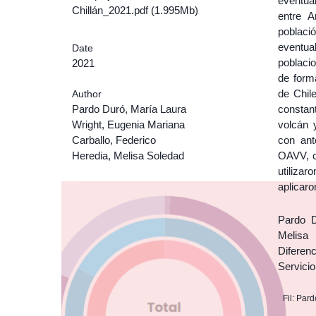
eventua
Chillán_2021.pdf (1.995Mb)
entre A
poblaci
eventua
Date
poblacio
2021
de form
de Chil
Author
Pardo Duró, María Laura
constan
Wright, Eugenia Mariana
volcán y
Carballo, Federico
con ant
Heredia, Melisa Soledad
OAVV, co
utilizar
aplicaro
Pardo D
Melisa 
Diferen
Servicio
Fil: Par