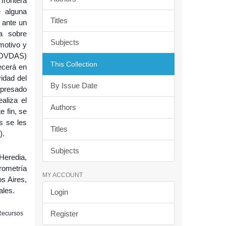
frontera
e alguna
Titles
 ante un
za sobre
Subjects
 motivo y
 (OVDAS)
This Collection
ecerá en
idad del
By Issue Date
xpresado
aliza el
Authors
e fin, se
s se les
Titles
).
Subjects
Heredia,
rometría
MY ACCOUNT
s Aires,
ales.
Login
Register
 Recursos