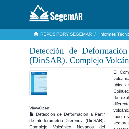
REPOSITORY SEGEMAR
Informes Técnic
Detección de Deformación a
(DinSAR). Complejo Volcáni
El Comp
volcánic
ubica en
Coihuec
de expl
diferen
View/
Open
volcáni
Detección de Deformación a Partir
todo ni
de Interferometría Diferencial (DinSAR).
sector
Complejo Volcánico Nevados del