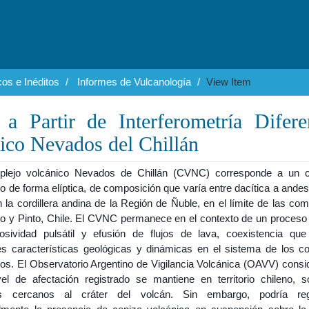
os e Inéditos
Informes de Vulcanología
View Item
 Partir de Interferometría Difere
co Nevados del Chillán
lejo volcánico Nevados de Chillán (CVNC) corresponde a un 
o de forma elíptica, de composición que varía entre dacítica a andes
 la cordillera andina de la Región de Ñuble, en el límite de las co
o y Pinto, Chile. El CVNC permanece en el contexto de un proceso 
osividad pulsátil y efusión de flujos de lava, coexistencia que
tes características geológicas y dinámicas en el sistema de los c
cos. El Observatorio Argentino de Vigilancia Volcánica (OAVV) consi
vel de afectación registrado se mantiene en territorio chileno, s
es cercanos al cráter del volcán. Sin embargo, podría regi