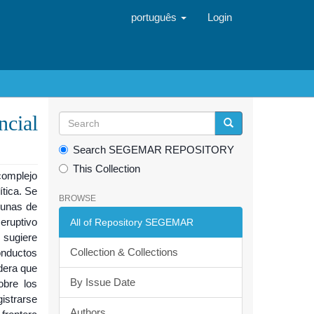
português
Login
ncial
Search SEGEMAR REPOSITORY
This Collection
complejo
ítica. Se
BROWSE
munas de
eruptivo
All of Repository SEGEMAR
 sugiere
Collection & Collections
onductos
dera que
By Issue Date
obre los
strarse
Authors