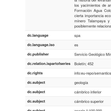
los yacimientos de ar
Formación Agua Color
cierta importancia eco
minero Talampaya y l
posiblemente relaciona
dc.language
spa
dc.language.iso
es
dc.publisher
Servicio Geológico Min
dc.relation.ispartofseries
Boletín; 452
dc.rights
info:eu-repo/semanti
dc.subject
geología
dc.subject
cámbrico inferior
dc.subject
cámbrico superior
dc.subject
escala 1:100.000