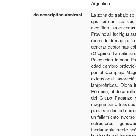
Argentina.
dc.description.abstract
La zona de trabajo se 
que forman las cuenc
cientíﬁco, las cuenca
Provincial Ischiguala
redes de drenaje peren
generar geoformas eól
(Orógeno Famatinian
Paleozoico Inferior.
edad cambro ordovíci
por el Complejo Magm
extensional favoreció
lamprofíricos. Dicha i
Pérmico, al desarroll
del Grupo Paganzo y,
magmatismo triásicos. 
placa subductada produ
un fallamiento inverso
estructuras gondw
fundamentalmente neóg
la historia del levan