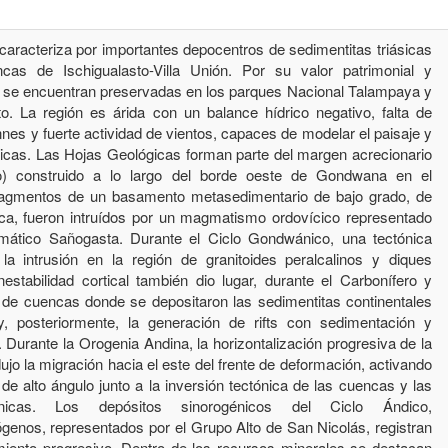
caracteriza por importantes depocentros de sedimentitas triásicas
as de Ischigualasto-Villa Unión. Por su valor patrimonial y
s se encuentran preservadas en los parques Nacional Talampaya y
sto. La región es árida con un balance hídrico negativo, falta de
nes y fuerte actividad de vientos, capaces de modelar el paisaje y
icas. Las Hojas Geológicas forman parte del margen acrecionario
o) construido a lo largo del borde oeste de Gondwana en el
 Fragmentos de un basamento metasedimentario de bajo grado, de
ca, fueron intruídos por un magmatismo ordovícico representado
ático Sañogasta. Durante el Ciclo Gondwánico, una tectónica
 la intrusión en la región de granitoides peralcalinos y diques
nestabilidad cortical también dio lugar, durante el Carbonífero y
o de cuencas donde se depositaron las sedimentitas continentales
 posteriormente, la generación de rifts con sedimentación y
Durante la Orogenia Andina, la horizontalización progresiva de la
jo la migración hacia el este del frente de deformación, activando
 de alto ángulo junto a la inversión tectónica de las cuencas y las
ánicas. Los depósitos sinorogénicos del Ciclo Ándico,
enos, representados por el Grupo Alto de San Nicolás, registran
tamiento progresivo. Dentro de los recursos minerales se destacan