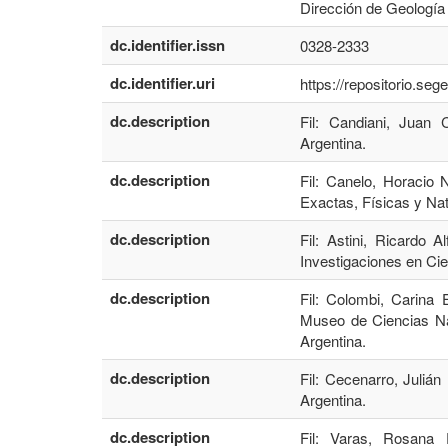
Dirección de Geología
dc.identifier.issn
0328-2333
dc.identifier.uri
https://repositorio.se
dc.description
Fil: Candiani, Juan 
Argentina.
dc.description
Fil: Canelo, Horacio 
Exactas, Físicas y Nat
dc.description
Fil: Astini, Ricardo
Investigaciones en Cien
dc.description
Fil: Colombi, Carina
Museo de Ciencias Nat
Argentina.
dc.description
Fil: Cecenarro, Juliá
Argentina.
dc.description
Fil: Varas, Rosana 