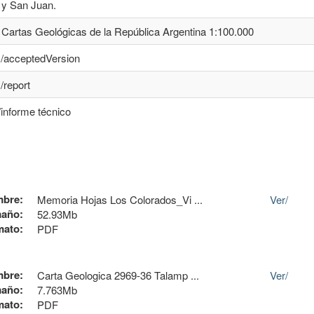
 y San Juan.
Cartas Geológicas de la República Argentina 1:100.000
s/acceptedVersion
/report
/informe técnico
bre:
Memoria Hojas Los Colorados_Vi ...
Ver/
año:
52.93Mb
mato:
PDF
bre:
Carta Geologica 2969-36 Talamp ...
Ver/
año:
7.763Mb
mato:
PDF