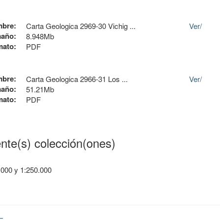
bre:
Carta Geologica 2969-30 Vichig ...
Ver/
año:
8.948Mb
mato:
PDF
bre:
Carta Geologica 2966-31 Los ...
Ver/
año:
51.21Mb
mato:
PDF
ente(s) colección(ones)
.000 y 1:250.000