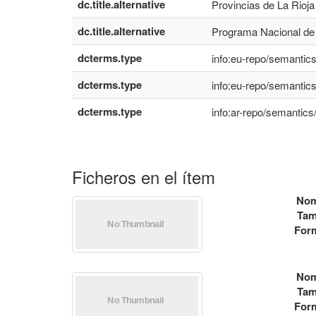
dc.title.alternative
Provincias de La Rioja
dc.title.alternative
Programa Nacional de 
dcterms.type
info:eu-repo/semantic
dcterms.type
info:eu-repo/semantics
dcterms.type
info:ar-repo/semantics
Ficheros en el ítem
Nom
Tam
For
Nom
Tam
For