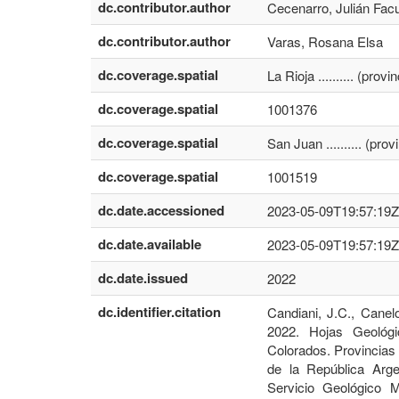
dc.contributor.author
Cecenarro, Julián Fac
dc.contributor.author
Varas, Rosana Elsa
dc.coverage.spatial
La Rioja .......... (pro
dc.coverage.spatial
1001376
dc.coverage.spatial
San Juan .......... (pr
dc.coverage.spatial
1001519
dc.date.accessioned
2023-05-09T19:57:19Z
dc.date.available
2023-05-09T19:57:19Z
dc.date.issued
2022
dc.identifier.citation
Candiani, J.C., Canelo
2022. Hojas Geológ
Colorados. Provincias
de la República Arge
Servicio Geológico M