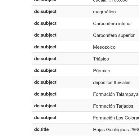
dc.subject
magmático
dc.subject
Carbonífero inferior
dc.subject
Carbonífero superior
dc.subject
Mesozoico
dc.subject
Triásico
dc.subject
Pérmico
dc.subject
depósitos fluviales
dc.subject
Formación Talampaya
dc.subject
Formación Tarjados
dc.subject
Formación Los Colora
dc.title
Hojas Geológicas 2969