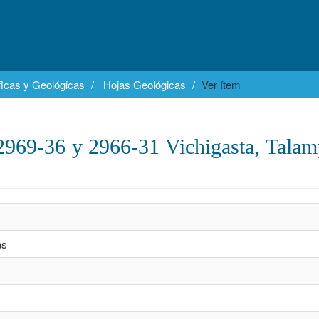
icas y Geológicas
Hojas Geológicas
Ver ítem
2969-36 y 2966-31 Vichigasta, Tala
ás