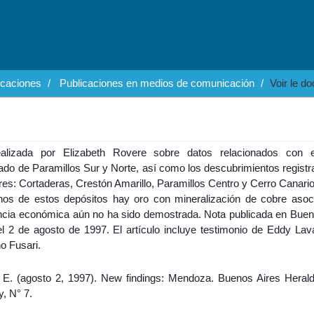
icaciones
Publicaciones en medios de comunicación
Voir le d
alizada por Elizabeth Rovere sobre datos relacionados con 
ado de Paramillos Sur y Norte, así como los descubrimientos registr
res: Cortaderas, Crestón Amarillo, Paramillos Centro y Cerro Canario
nos de estos depósitos hay oro con mineralización de cobre asoc
ncia económica aún no ha sido demostrada. Nota publicada en Buen
el 2 de agosto de 1997. El artículo incluye testimonio de Eddy Lav
o Fusari.
 E. (agosto 2, 1997). New findings: Mendoza. Buenos Aires Herald
, N° 7.