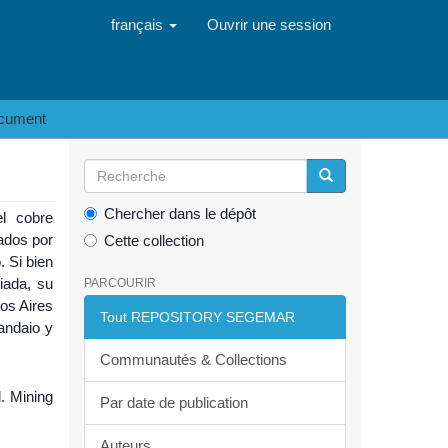
français
Ouvrir une session
ocument
Chercher dans le dépôt
el cobre
ados por
Cette collection
. Si bien
iada, su
PARCOURIR
os Aires
Tout REPOSITORY SEGEMAR
andaio y
Communautés & Collections
. Mining
Par date de publication
Auteurs