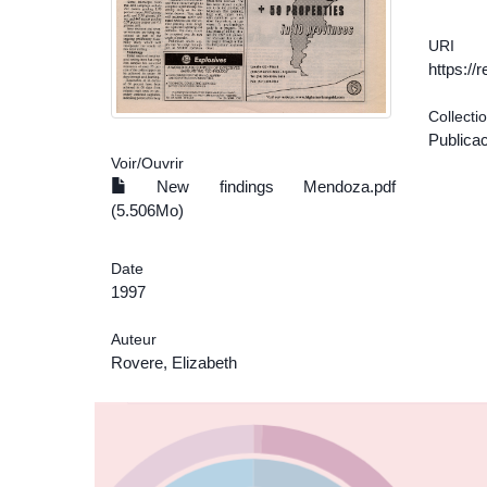
URI
https:/
Collecti
Publica
Voir/
Ouvrir
New findings Mendoza.pdf
(5.506Mo)
Date
1997
Auteur
Rovere, Elizabeth