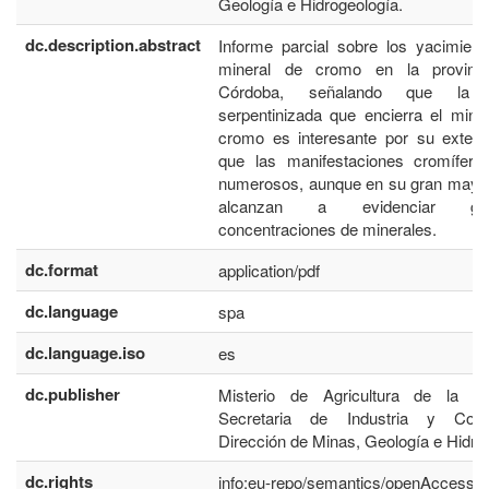
Geología e Hidrogeología.
dc.description.abstract
Informe parcial sobre los yacimien
mineral de cromo en la provinc
Córdoba, señalando que la 
serpentinizada que encierra el mine
cromo es interesante por su extens
que las manifestaciones cromífera
numerosos, aunque en su gran mayor
alcanzan a evidenciar gra
concentraciones de minerales.
dc.format
application/pdf
dc.language
spa
dc.language.iso
es
dc.publisher
Misterio de Agricultura de la Na
Secretaria de Industria y Come
Dirección de Minas, Geología e Hidrol
dc.rights
info:eu-repo/semantics/openAccess