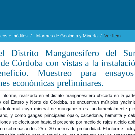
cos e Inéditos
Informes de Geología y Minería
Ver ítem
el Distrito Manganesífero del Su
de Córdoba con vistas a la instalaci
eneficio. Muestreo para ensayo
nes económicas preliminares.
 informe, realizado en el distrito manganesífero ubicado en la part
o del Estero y Norte de Córdoba, se encuentran múltiples yacimi
hidrotermal cuyo mineral de manganeso es fundamentalmente piro
lano, y como gangas principales ópalo, calcedonia, hematita y calc
iones se efectuaron hasta el presente por medio de rajos a cielo abi
 no sobrepasan los 25 o 30 metros de profundidad. El informe incl