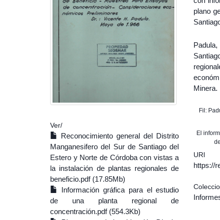
con info
plano ge
Santiago
Padula,
Santiag
regiona
económi
Minera. 
Fil: Pa
Ver/
El infor
Reconocimiento general del Distrito
de
Manganesifero del Sur de Santiago del
URI
Estero y Norte de Córdoba con vistas a
https:/
la instalación de plantas regionales de
beneficio.pdf (17.85Mb)
Colecci
Información gráfica para el estudio
Informe
de una planta regional de
concentración.pdf (554.3Kb)