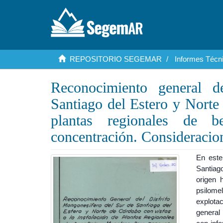
REPOSITORIO SEGEMAR
Informes Técni
Reconocimiento general d
Santiago del Estero y Norte 
plantas regionales de b
concentración. Consideracio
En este
Santiag
origen 
psilome
explotac
general