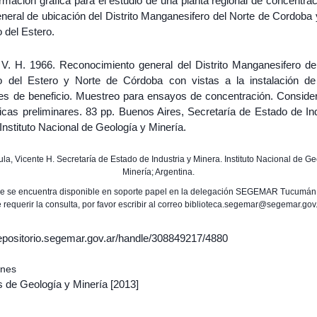
rmación gráfica para el estudio de una planta regional de concentrac
neral de ubicación del Distrito Manganesifero del Norte de Cordoba 
 del Estero.
 V. H. 1966. Reconocimiento general del Distrito Manganesifero de
o del Estero y Norte de Córdoba con vistas a la instalación de
les de beneficio. Muestreo para ensayos de concentración. Conside
cas preliminares. 83 pp. Buenos Aires, Secretaría de Estado de Ind
Instituto Nacional de Geología y Minería.
dula, Vicente H. Secretaría de Estado de Industria y Minera. Instituto Nacional de Ge
Minería; Argentina.
me se encuentra disponible en soporte papel en la delegación SEGEMAR Tucumán
 requerir la consulta, por favor escribir al correo biblioteca.segemar@segemar.gov
/repositorio.segemar.gov.ar/handle/308849217/4880
ones
s de Geología y Minería
[2013]