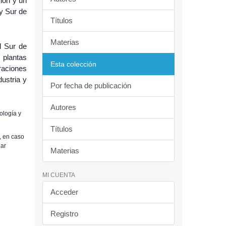
ión y un
y Sur de
Títulos
Materias
l Sur de
 plantas
Esta colección
raciones
ustria y
Por fecha de publicación
Autores
ología y
Títulos
, en caso
.ar
Materias
MI CUENTA
Acceder
Registro