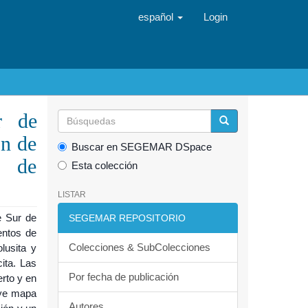
español
Login
r de
ón de
Buscar en SEGEMAR DSpace
s de
Esta colección
LISTAR
e Sur de
SEGEMAR REPOSITORIO
entos de
Colecciones & SubColecciones
lusita y
ita. Las
Por fecha de publicación
erto y en
uye mapa
Autores