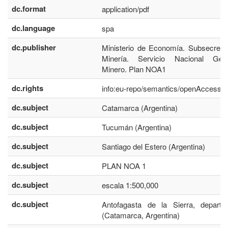
dc.format
application/pdf
dc.language
spa
dc.publisher
Ministerio de Economía. Subsecreta
Minería. Servicio Nacional Geol
Minero. Plan NOA1
dc.rights
info:eu-repo/semantics/openAccess
dc.subject
Catamarca (Argentina)
dc.subject
Tucumán (Argentina)
dc.subject
Santiago del Estero (Argentina)
dc.subject
PLAN NOA 1
dc.subject
escala 1:500,000
dc.subject
Antofagasta de la Sierra, departa
(Catamarca, Argentina)