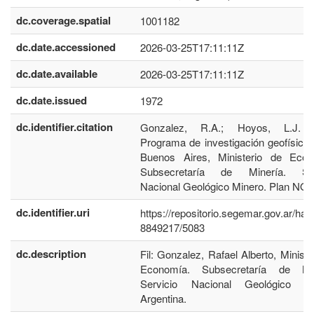
dc.coverage.spatial
1001182
dc.date.accessioned
2026-03-25T17:11:11Z
dc.date.available
2026-03-25T17:11:11Z
dc.date.issued
1972
dc.identifier.citation
Gonzalez, R.A.; Hoyos, L.J. 
Programa de investigación geofísica.
Buenos Aires, Ministerio de Econ
Subsecretaría de Minería. Ser
Nacional Geológico Minero. Plan NO
dc.identifier.uri
https://repositorio.segemar.gov.ar/han
8849217/5083
dc.description
Fil: Gonzalez, Rafael Alberto, Ministe
Economía. Subsecretaría de Min
Servicio Nacional Geológico Mi
Argentina.