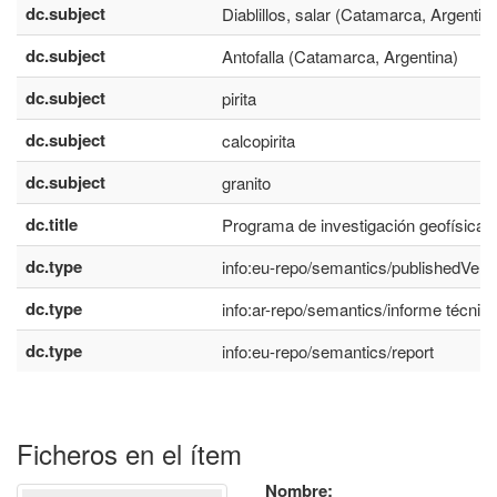
dc.subject
Diablillos, salar (Catamarca, Argentin
dc.subject
Antofalla (Catamarca, Argentina)
dc.subject
pirita
dc.subject
calcopirita
dc.subject
granito
dc.title
Programa de investigación geofísica
dc.type
info:eu-repo/semantics/publishedVers
dc.type
info:ar-repo/semantics/informe técnic
dc.type
info:eu-repo/semantics/report
Ficheros en el ítem
Nombre: