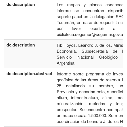
dc.description
Los mapas y planos escaneado
informe se encuentran disponibl
soporte papel en la delegación SE
Tucumán, en caso de requerir la con
por favor escribir al co
biblioteca.segemar@segemar.gov.ar
dc.description
Fil: Hoyos, Leandro J. de los, Ministe
Economía. Subsecretaría de Min
Servicio Nacional Geológico Mi
Argentina.
dc.description.abstract
Informe sobre programa de investig
geofísica de las áreas de reserva 1, 
25 detallando su nombre, ubica
Provincia y departamento, superficie,
altura, infraestructura, clima, morfo
mineralización, métodos y longi
prospectar. Se encuentra acompaña
un mapa escala 1:500.000. Se menci
coordinación de Leandro J. de los Ho