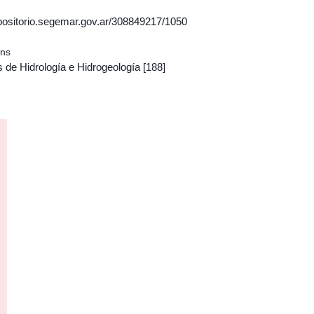
epositorio.segemar.gov.ar/308849217/1050
ons
 de Hidrología e Hidrogeología
[188]