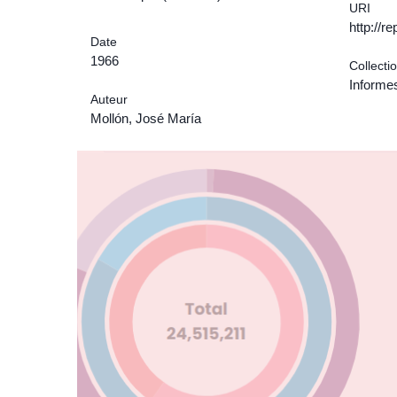
URI
http://r
Date
1966
Collecti
Informes
Auteur
Mollón, José María