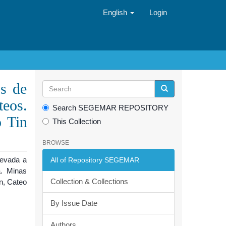
English
Login
os de
teos.
Search SEGEMAR REPOSITORY
o Tin
This Collection
BROWSE
levada a
All of Repository SEGEMAR
a. Minas
Collection & Collections
n, Cateo
By Issue Date
Authors