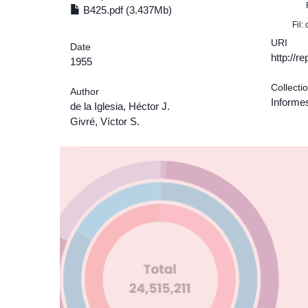
B425.pdf (3.437Mb)
Fil:
URI
Date
http://r
1955
Collecti
Author
Informe
de la Iglesia, Héctor J.
Givré, Víctor S.