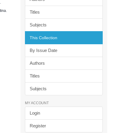
.
tina.
Titles
Subjects
This Collection
By Issue Date
Authors
Titles
Subjects
MY ACCOUNT
Login
Register