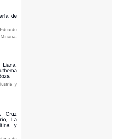
aría de
, Eduardo
Minería.
 Liana,
uthema
doza
ustria y
a Cruz
rio, La
itina y
sterio de