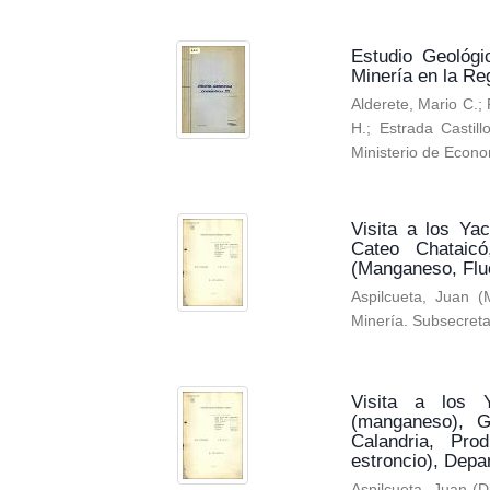
Estudio Geológi
Minería en la Re
Alderete, Mario C.
;
H.
;
Estrada Castill
Ministerio de Econo
Visita a los Ya
Cateo Chataicó
(Manganeso, Fluo
Aspilcueta, Juan
(
Minería. Subsecreta
Visita a los 
(manganeso), G
Calandria, Pro
estroncio), Dep
Aspilcueta, Juan
(
D