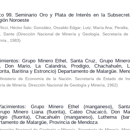
co 99. Seminario Oro y Plata de Interés en la Subsecret
gión Noroeste
Ricci, Héctor Ítalo
;
González, Osvaldo Edgar
;
Lutz, María Ana
;
Peralta
o, Dante
(
Dirección Nacional de Minería y Geología. Secretaría de 
mía.
,
1983
)
cimientos: Grupo Minero Ethel, Santa Cruz, Grupo Minero
, Don Mario, La Calandria, Prodigio, Chachahuén, L
rita, Baritina y Estroncio) Departamento de Malargüe. Men
Ministerio de Economía de la Nación. Secretaría de Estado de Ind
ría de Minería. Dirección Nacional de Geología y Minería
,
1962
)
Yacimientos: Grupo Minero Ethel (manganeso), Sant
rupo Minero Liana (fluorita), Cateo Chacaicó, Don Ma
digio (fluorita), Chacahuén (manganeso), Luthema (bar
artamento de Malargüe, Provincia de Mendoza
irección Nacional de Geología y Minería. Secretaría de Minería. Mini