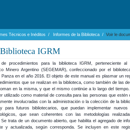
rmes Técnicos e Inéditos
Informes de la Biblioteca
Voir le docu
 Biblioteca IGRM
de procedimientos para la biblioteca IGRM, perteneciente al 
co Minero Argentino (SEGEMAR), confeccionado por el biblioteca
 Panza en el año 2016. El objeto de este manual es plasmar un reg
edimientos que se realizan en la biblioteca, como también de las de
toman en la misma, y que el mismo continúe a lo largo del tiempo. 
r utilizado como material de consulta para las personas que estén d
amente involucradas con la administración o la colección de la bibli
 para futuros bibliotecarios, que puedan implementar nuevos c
ecológicos, que sean coherentes con las metodologías realizad
 Se trata de un documento abierto, que habilita el agregado de inf
nte y actualizada, según corresponda. Se incluyen en este regi