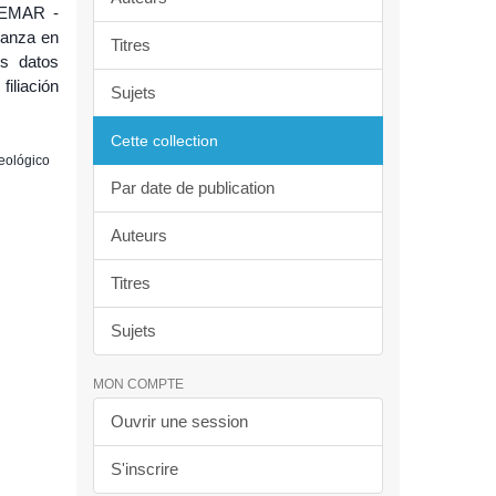
GEMAR -
Panza en
Titres
s datos
iliación
Sujets
Cette collection
Geológico
Par date de publication
Auteurs
Titres
Sujets
MON COMPTE
Ouvrir une session
S'inscrire