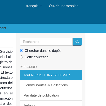
français
Ouvrir une session
ment
Chercher dans le dépôt
Servicio
rio Luis
Cette collection
istro de
cisiones
PARCOURIR
El texto
Tout REPOSITORY SEGEMAR
irecta o
oteca del
Communautés & Collections
riterios
as en el
Par date de publication
ormación
stro dos
Auteurs