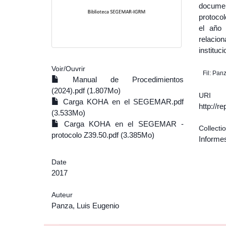
docume
protoco
el año
relacio
instituc
Voir/
Ouvrir
Fil: Pan
Manual de Procedimientos
(2024).pdf (1.807Mo)
URI
Carga KOHA en el SEGEMAR.pdf
http://r
(3.533Mo)
Carga KOHA en el SEGEMAR -
Collecti
protocolo Z39.50.pdf (3.385Mo)
Informes
Date
2017
Auteur
Panza, Luis Eugenio