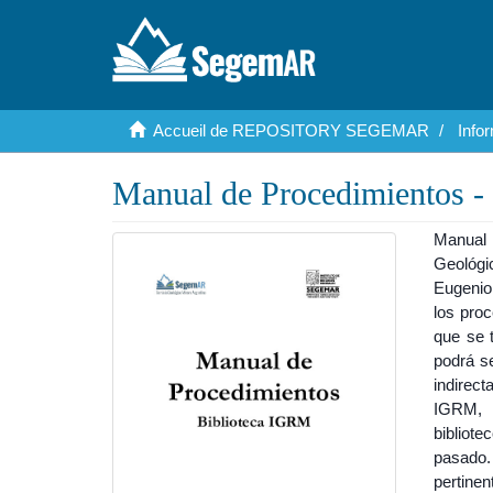
Accueil de REPOSITORY SEGEMAR
Info
Manual de Procedimientos -
Manual 
Geológi
Eugenio
los proc
que se 
podrá se
indirect
IGRM, y
bibliot
pasado.
pertine