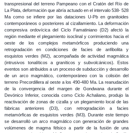
transpresional del terreno Pampeano con el Cratón del Río de
La Plata, deformación que abría actuado en el intervalo 538- 528
Ma como se infiere por las dataciones U-Pb en granitoides
contemporáneos o posteriores al cizallamiento. La deformación
compresiva ordovícica del Ciclo Famatiniano (D2) afectó la
región mediante el plegamiento isoclinal y corrimientos hacia el
oeste de los complejos metamórficos produciendo una
retrogradación en condiciones de facies de anfibolita y
esquistos verdes (M2), acompañada de actividad magmática
(intrusivos tonalíticos a graníticos y subvolcánicos). Estos
eventos son atribuidos a un proceso de subducción y desarrollo
de un arco magmático, contemporáneo con la colisión del
terreno Precordillera al oeste a los 490-480 Ma. La reanudación
de la convergencia del margen de Gondwana durante el
Devónico Inferior, conocida como Ciclo Achaliano, produjo la
reactivación de zonas de cizalla y un plegamiento local de las
fábricas anteriores (D3), con retrogradación a facies
metamórficas de esquistos verdes (M3). Durante este tiempo
se desarrolló un arco magmático con generación de grandes
volúmenes de magma félsico a partir de la fusión de una