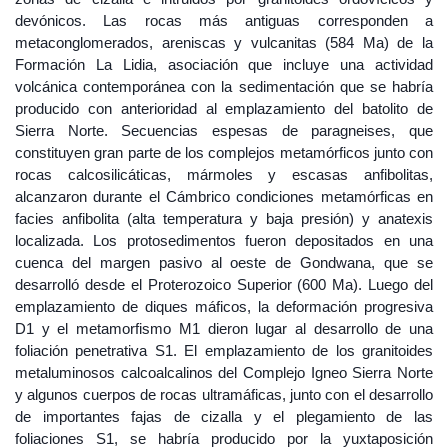
devónicos. Las rocas más antiguas corresponden a
metaconglomerados, areniscas y vulcanitas (584 Ma) de la
Formación La Lidia, asociación que incluye una actividad
volcánica contemporánea con la sedimentación que se habría
producido con anterioridad al emplazamiento del batolito de
Sierra Norte. Secuencias espesas de paragneises, que
constituyen gran parte de los complejos metamórficos junto con
rocas calcosilicáticas, mármoles y escasas anfibolitas,
alcanzaron durante el Cámbrico condiciones metamórficas en
facies anfibolita (alta temperatura y baja presión) y anatexis
localizada. Los protosedimentos fueron depositados en una
cuenca del margen pasivo al oeste de Gondwana, que se
desarrolló desde el Proterozoico Superior (600 Ma). Luego del
emplazamiento de diques máficos, la deformación progresiva
D1 y el metamorfismo M1 dieron lugar al desarrollo de una
foliación penetrativa S1. El emplazamiento de los granitoides
metaluminosos calcoalcalinos del Complejo Igneo Sierra Norte
y algunos cuerpos de rocas ultramáficas, junto con el desarrollo
de importantes fajas de cizalla y el plegamiento de las
foliaciones S1, se habría producido por la yuxtaposición