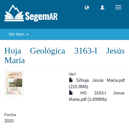
Camb
naveg
Ver ítem
Hoja Geológica 3163-I Jesús
María
Ver/
52hoja Jesús María.pdf
(215.9Mb)
HG 3163-I Jesus
Maria.pdf (1.699Mb)
Fecha
2010