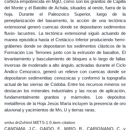
corteza empobrecida en MgO, como son los granitos de Capilla
del Monte y el Batolito de Achala, situados al oeste, fuera de la
hoja. Durante el Paleozoico Superior, luego de la
peneplanización del basamento, la acción de una tectónica
extensional generó cuencas donde se depositaron sedimentos
fluvio- lacustres. La tectónica extensional siguió actuando de
manea episódica hasta el Cretácico Inferior produciendo hemi-
grábenes donde se depositaron los sedimentos clásticos de la
Formación Los Terrones junto con la extrusión de basaltos. El
levantamiento y basculamiento de bloques a lo largo de fallas
inversas de moderado a alto ángulo, activadas durante el Ciclo
Andico Cenozoico, generó un relieve con cuencas donde se
depositaron sedimentitas cenozoicas y conformó la topografía
actual de las sierras de Códoba. Entre los recursos mineros se
destacan los minerales industriales y las rocas de aplicación,
fundamentalmente granitos y mármoles. Los depósitos
metalíferos de la Hoja Jesús María incluyen la presencia de oro
aluvional y yacimientos de Mn, U y tierras raras.
xmlui.dri2xhtml.METS-1.0.item-citation
CANDIANI, J.C., GAIDO, F., MIRO, R., CARIGNANO, C. y