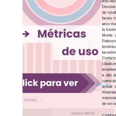
490-480
Devónic
de cizal
facies 
arco ma
la fusi
Monte y
Paleozo
tectóni
lacustr
Cretáci
clástic
levanta
a alto 
cuencas
actual 
mineral
mármole
de oro a
CANDIAN