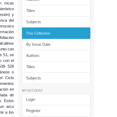
n rocas
Cámbrico
Titles
esión) y
enca del
Subjects
erozoico
ormación
This Collection
oliación
lcalinos
By Issue Date
unto con
es S1, se
Authors
o con el
538- 528
Titles
ráneos o
el Ciclo
Subjects
imientos
ación en
MY ACCOUNT
añada de
Login
). Estos
 un arco
Register
te a los