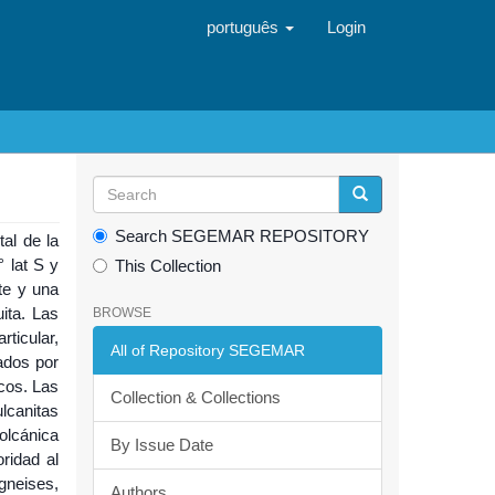
português
Login
Search SEGEMAR REPOSITORY
al de la
 lat S y
This Collection
te y una
ita. Las
BROWSE
ticular,
All of Repository SEGEMAR
ados por
icos. Las
Collection & Collections
lcanitas
olcánica
By Issue Date
ridad al
gneises,
Authors