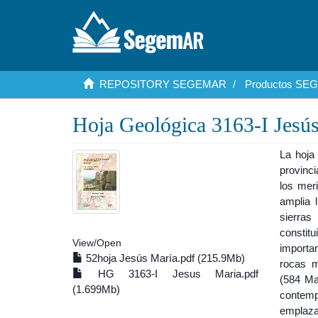
REPOSITORY SEGEMAR
Productos S
Hoja Geológica 3163-I Jesú
La hoja 
provinci
los mer
amplia 
sierras
constit
View/
Open
importan
52hoja Jesús María.pdf (215.9Mb)
rocas m
HG 3163-I Jesus Maria.pdf
(584 Ma
(1.699Mb)
contemp
emplaza