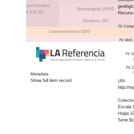
geológi
Recurso
Fil: Carig
Fil: Miró
Fil: 
Fil:
Metadata
Show full item record
URI
http://r
Collecti
Escala 
Hojas G
Serie Bo