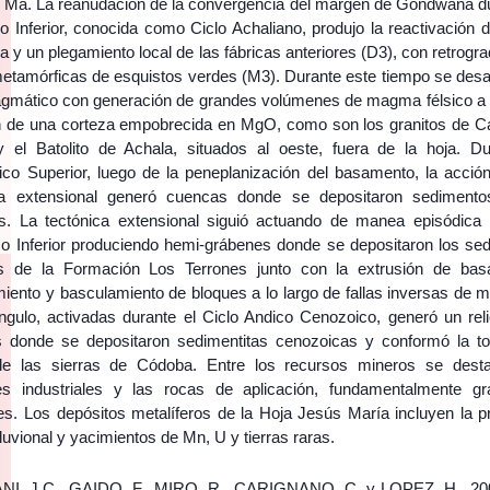
 Ma. La reanudación de la convergencia del margen de Gondwana du
o Inferior, conocida como Ciclo Achaliano, produjo la reactivación 
la y un plegamiento local de las fábricas anteriores (D3), con retrogr
metamórficas de esquistos verdes (M3). Durante este tiempo se desar
gmático con generación de grandes volúmenes de magma félsico a p
ón de una corteza empobrecida en MgO, como son los granitos de Cap
 el Batolito de Achala, situados al oeste, fuera de la hoja. Du
ico Superior, luego de la peneplanización del basamento, la acció
ca extensional generó cuencas donde se depositaron sedimentos
es. La tectónica extensional siguió actuando de manea episódica 
co Inferior produciendo hemi-grábenes donde se depositaron los se
os de la Formación Los Terrones junto con la extrusión de basa
miento y basculamiento de bloques a lo largo de fallas inversas de 
ángulo, activadas durante el Ciclo Andico Cenozoico, generó un rel
 donde se depositaron sedimentitas cenozoicas y conformó la to
de las sierras de Códoba. Entre los recursos mineros se dest
es industriales y las rocas de aplicación, fundamentalmente gr
s. Los depósitos metalíferos de la Hoja Jesús María incluyen la p
luvional y yacimientos de Mn, U y tierras raras.
I, J.C., GAIDO, F., MIRO, R., CARIGNANO, C. y LOPEZ, H., 20