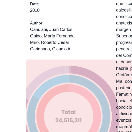
que co
Date
calcosi
2010
condici
anatexi
Author
Candiani, Juan Carlos
margen 
Gaido, María Fernanda
Superio
Miró, Roberto César
progres
Carignano, Claudio A.
penetra
del Com
el desar
habría 
Cratón 
Ma como
posteri
Famatin
hacia e
condici
activid
eventos
magmáti