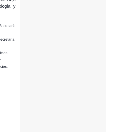
ología y
 Secretaría
Secretaría
icios.
.
cios.
.