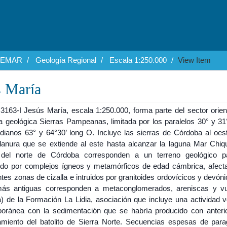
EGEMAR
Geología Regional
Escala 1:250.000
View Item
s María
3163-I Jesús María, escala 1:250.000, forma parte del sector orient
a geológica Sierras Pampeanas, limitada por los paralelos 30° y 31°
idianos 63° y 64°30’ long O. Incluye las sierras de Córdoba al oes
llanura que se extiende al este hasta alcanzar la laguna Mar Chiqu
 del norte de Córdoba corresponden a un terreno geológico par
uido por complejos ígneos y metamórficos de edad cámbrica, afect
tes zonas de cizalla e intruidos por granitoides ordovícicos y devón
ás antiguas corresponden a metaconglomerados, areniscas y vu
) de la Formación La Lidia, asociación que incluye una actividad v
oránea con la sedimentación que se habría producido con anterio
miento del batolito de Sierra Norte. Secuencias espesas de para