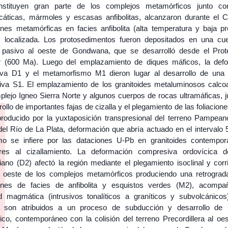
nstituyen gran parte de los complejos metamórficos junto co
licáticas, mármoles y escasas anfibolitas, alcanzaron durante el 
ones metamórficas en facies anfibolita (alta temperatura y baja pr
s localizada. Los protosedimentos fueron depositados en una cu
pasivo al oeste de Gondwana, que se desarrolló desde el Prot
r (600 Ma). Luego del emplazamiento de diques máficos, la def
iva D1 y el metamorfismo M1 dieron lugar al desarrollo de una f
tiva S1. El emplazamiento de los granitoides metaluminosos calcoa
plejo Igneo Sierra Norte y algunos cuerpos de rocas ultramáficas, j
rollo de importantes fajas de cizalla y el plegamiento de las foliacion
producido por la yuxtaposición transpresional del terreno Pampean
del Río de La Plata, deformación que abría actuado en el intervalo 
 se infiere por las dataciones U-Pb en granitoides contempo
ores al cizallamiento. La deformación compresiva ordovícica d
iano (D2) afectó la región mediante el plegamiento isoclinal y corr
l oeste de los complejos metamórficos produciendo una retrograd
ones de facies de anfibolita y esquistos verdes (M2), acomp
ad magmática (intrusivos tonalíticos a graníticos y subvolcánicos
 son atribuidos a un proceso de subducción y desarrollo de
co, contemporáneo con la colisión del terreno Precordillera al oes