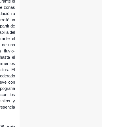
rante el
de zonas
adación a
rolló un
artir de
illa del
rante el
n de una
 fluvio-
hasta el
dimentos
ltos. El
moderado
ieve con
pografía
acan los
anitos y
resencia
08. Hoja