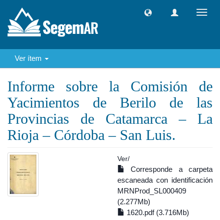
Camb
naveg
Ver ítem
Informe sobre la Comisión de
Yacimientos de Berilo de las
Provincias de Catamarca – La
Rioja – Córdoba – San Luis.
Ver/
Corresponde a carpeta
escaneada con identificación
MRNProd_SL000409
(2.277Mb)
1620.pdf (3.716Mb)