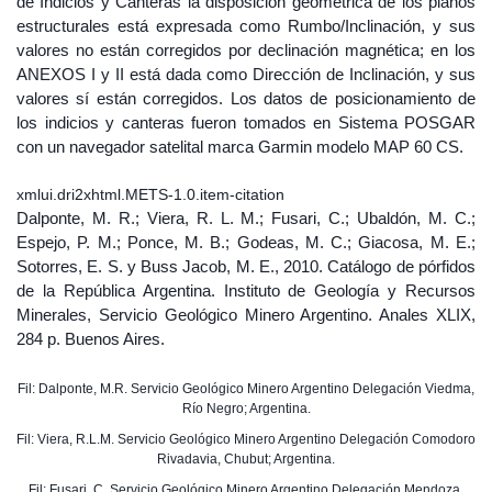
de Indicios y Canteras la disposición geométrica de los planos
estructurales está expresada como Rumbo/Inclinación, y sus
valores no están corregidos por declinación magnética; en los
ANEXOS I y II está dada como Dirección de Inclinación, y sus
valores sí están corregidos. Los datos de posicionamiento de
los indicios y canteras fueron tomados en Sistema POSGAR
con un navegador satelital marca Garmin modelo MAP 60 CS.
xmlui.dri2xhtml.METS-1.0.item-citation
Dalponte, M. R.; Viera, R. L. M.; Fusari, C.; Ubaldón, M. C.;
Espejo, P. M.; Ponce, M. B.; Godeas, M. C.; Giacosa, M. E.;
Sotorres, E. S. y Buss Jacob, M. E., 2010. Catálogo de pórfidos
de la República Argentina. Instituto de Geología y Recursos
Minerales, Servicio Geológico Minero Argentino. Anales XLIX,
284 p. Buenos Aires.
Fil: Dalponte, M.R. Servicio Geológico Minero Argentino Delegación Viedma,
Río Negro; Argentina.
Fil: Viera, R.L.M. Servicio Geológico Minero Argentino Delegación Comodoro
Rivadavia, Chubut; Argentina.
Fil: Fusari, C. Servicio Geológico Minero Argentino Delegación Mendoza,