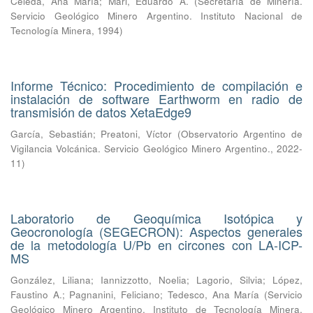
Celeda, Ana María
;
Mari, Eduardo A.
(
Secretaría de Minería.
Servicio Geológico Minero Argentino. Instituto Nacional de
Tecnología Minera
,
1994
)
Informe Técnico: Procedimiento de compilación e
instalación de software Earthworm en radio de
transmisión de datos XetaEdge9
García, Sebastián
;
Preatoni, Víctor
(
Observatorio Argentino de
Vigilancia Volcánica. Servicio Geológico Minero Argentino.
,
2022-
11
)
Laboratorio de Geoquímica Isotópica y
Geocronología (SEGECRON): Aspectos generales
de la metodología U/Pb en circones con LA-ICP-
MS
González, Liliana
;
Iannizzotto, Noelia
;
Lagorio, Silvia
;
López,
Faustino A.
;
Pagnanini, Feliciano
;
Tedesco, Ana María
(
Servicio
Geológico Minero Argentino. Instituto de Tecnología Minera,