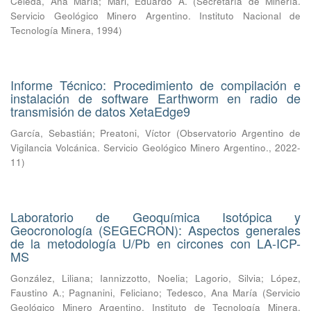
Celeda, Ana María
;
Mari, Eduardo A.
(
Secretaría de Minería.
Servicio Geológico Minero Argentino. Instituto Nacional de
Tecnología Minera
,
1994
)
Informe Técnico: Procedimiento de compilación e
instalación de software Earthworm en radio de
transmisión de datos XetaEdge9
García, Sebastián
;
Preatoni, Víctor
(
Observatorio Argentino de
Vigilancia Volcánica. Servicio Geológico Minero Argentino.
,
2022-
11
)
Laboratorio de Geoquímica Isotópica y
Geocronología (SEGECRON): Aspectos generales
de la metodología U/Pb en circones con LA-ICP-
MS
González, Liliana
;
Iannizzotto, Noelia
;
Lagorio, Silvia
;
López,
Faustino A.
;
Pagnanini, Feliciano
;
Tedesco, Ana María
(
Servicio
Geológico Minero Argentino. Instituto de Tecnología Minera,