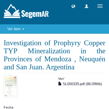
Camb
naveg
Ver ítem
Investigation of Prophyry Copper
TYP Mineralization in the
Provinces of Mendoza , Neuquén
and San Juan. Argentina
Ver/
SL000339.pdf (86.09Mb)
Fecha